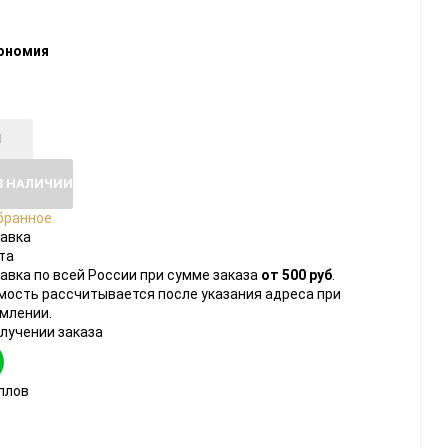
ономия
В НАЛИЧИИ
бранное
авка
та
авка по всей России при сумме заказа
от 500 руб
.
мость рассчитывается после указания адреса при
млении.
олучении заказа
ллов