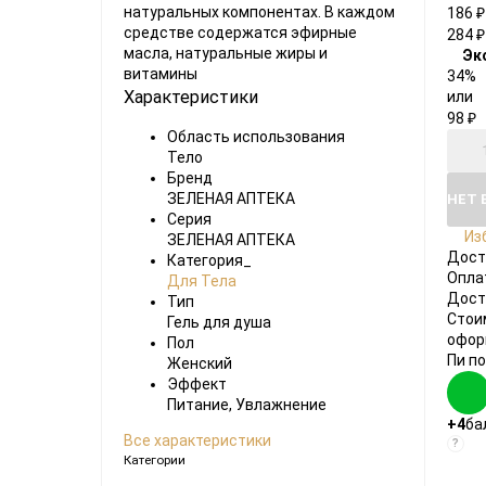
натуральных компонентах. В каждом
186
₽
средстве содержатся эфирные
284
₽
масла, натуральные жиры и
Эк
витамины
34%
Характеристики
или
98
₽
Область использования
Тело
Бренд
ЗЕЛЕНАЯ АПТЕКА
НЕТ 
Серия
Из
ЗЕЛЕНАЯ АПТЕКА
Дост
Категория_
Опла
Для Тела
Дост
Тип
Стои
Гель для душа
офор
Пол
Пи п
Женский
Эффект
Питание, Увлажнение
+4
ба
Все характеристики
?
Категории