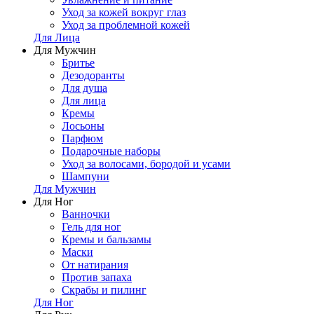
Уход за кожей вокруг глаз
Уход за проблемной кожей
Для Лица
Для Мужчин
Бритье
Дезодоранты
Для душа
Для лица
Кремы
Лосьоны
Парфюм
Подарочные наборы
Уход за волосами, бородой и усами
Шампуни
Для Мужчин
Для Ног
Ванночки
Гель для ног
Кремы и бальзамы
Маски
От натирания
Против запаха
Скрабы и пилинг
Для Ног