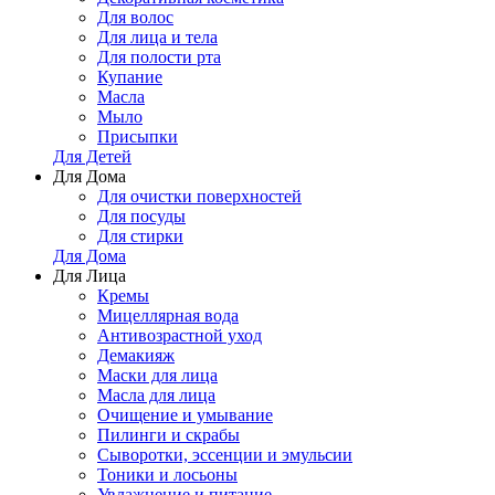
Для волос
Для лица и тела
Для полости рта
Купание
Масла
Мыло
Присыпки
Для Детей
Для Дома
Для очистки поверхностей
Для посуды
Для стирки
Для Дома
Для Лица
Кремы
Мицеллярная вода
Антивозрастной уход
Демакияж
Маски для лица
Масла для лица
Очищение и умывание
Пилинги и скрабы
Сыворотки, эссенции и эмульсии
Тоники и лосьоны
Увлажнение и питание