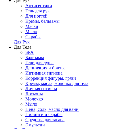
Для Рук
Антисептики
Гель для рук
Для ногтей
Кремы, бальзамы
Маски
Мыло
Скрабы
Для Рук
Для Тела
SPA
Бальзамы
Гели для душа
Депиляция и бритье
Интимная гигиена
Коррекция фигуры, грязи
Кремы, масла, молочко для тела
Личная гигиена
Лосьоны
Молочко
Мыло
Пена, соль, масло для ванн
Пилинги и скрабы
Средства для загара
Эмульсии