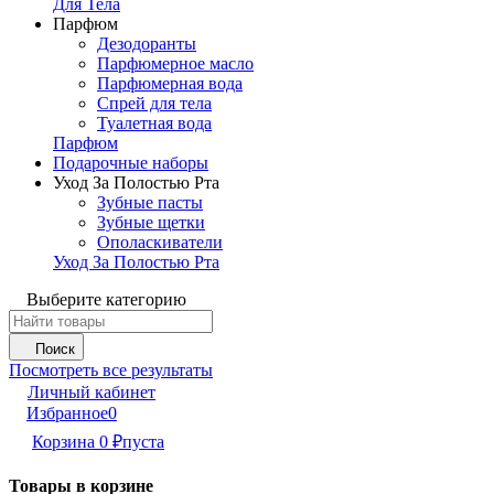
Для Тела
Парфюм
Дезодоранты
Парфюмерное масло
Парфюмерная вода
Спрей для тела
Туалетная вода
Парфюм
Подарочные наборы
Уход За Полостью Рта
Зубные пасты
Зубные щетки
Ополаскиватели
Уход За Полостью Рта
Выберите категорию
Поиск
Посмотреть все результаты
Личный кабинет
Избранное
0
Корзина
0
₽
пуста
Товары в корзине