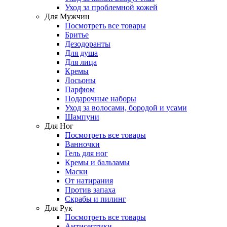
Уход за проблемной кожей
Для Мужчин
Посмотреть все товары
Бритье
Дезодоранты
Для душа
Для лица
Кремы
Лосьоны
Парфюм
Подарочные наборы
Уход за волосами, бородой и усами
Шампуни
Для Ног
Посмотреть все товары
Ванночки
Гель для ног
Кремы и бальзамы
Маски
От натирания
Против запаха
Скрабы и пилинг
Для Рук
Посмотреть все товары
Антисептики