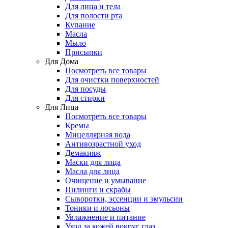
Для лица и тела
Для полости рта
Купание
Масла
Мыло
Присыпки
Для Дома
Посмотреть все товары
Для очистки поверхностей
Для посуды
Для стирки
Для Лица
Посмотреть все товары
Кремы
Мицеллярная вода
Антивозрастной уход
Демакияж
Маски для лица
Масла для лица
Очищение и умывание
Пилинги и скрабы
Сыворотки, эссенции и эмульсии
Тоники и лосьоны
Увлажнение и питание
Уход за кожей вокруг глаз