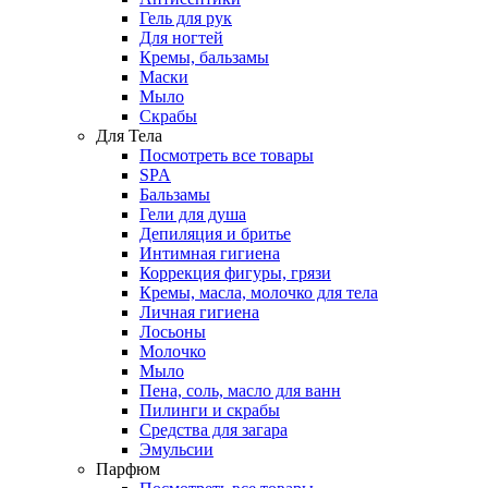
Гель для рук
Для ногтей
Кремы, бальзамы
Маски
Мыло
Скрабы
Для Тела
Посмотреть все товары
SPA
Бальзамы
Гели для душа
Депиляция и бритье
Интимная гигиена
Коррекция фигуры, грязи
Кремы, масла, молочко для тела
Личная гигиена
Лосьоны
Молочко
Мыло
Пена, соль, масло для ванн
Пилинги и скрабы
Средства для загара
Эмульсии
Парфюм