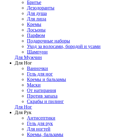
Бритье
Дезодоранты
Для душа
Для лица
Кремы
Лосьоны
Парфюм
Подарочные наборы
Уход за волосами, бородой и усами
Шампуни
Для Мужчин
Для Ног
Ванночки
Гель для ног
Кремы и бальзамы
Маски
От натирания
Против запаха
Скрабы и пилинг
Для Ног
Для Рук
Антисептики
Гель для рук
Для ногтей
Кремы, бальзамы