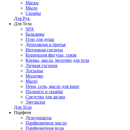
Маски
Мыло
Скрабы
Для Рук
Для Тела
SPA
Бальзамы
Гели для душа
Депиляция и бритье
Интимная гигиена
Коррекция фигуры, грязи
Кремы, масла, молочко для тела
Личная гигиена
Лосьоны
Молочко
Мыло
Пена, соль, масло для ванн
Пилинги и скрабы
Средства для загара
Эмульсии
Для Тела
Парфюм
Дезодоранты
Парфюмерное масло
Парфюмерная вода