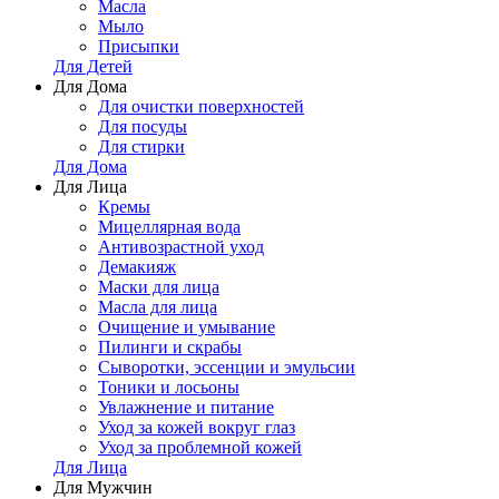
Масла
Мыло
Присыпки
Для Детей
Для Дома
Для очистки поверхностей
Для посуды
Для стирки
Для Дома
Для Лица
Кремы
Мицеллярная вода
Антивозрастной уход
Демакияж
Маски для лица
Масла для лица
Очищение и умывание
Пилинги и скрабы
Сыворотки, эссенции и эмульсии
Тоники и лосьоны
Увлажнение и питание
Уход за кожей вокруг глаз
Уход за проблемной кожей
Для Лица
Для Мужчин