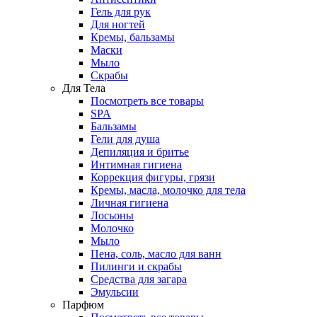
Гель для рук
Для ногтей
Кремы, бальзамы
Маски
Мыло
Скрабы
Для Тела
Посмотреть все товары
SPA
Бальзамы
Гели для душа
Депиляция и бритье
Интимная гигиена
Коррекция фигуры, грязи
Кремы, масла, молочко для тела
Личная гигиена
Лосьоны
Молочко
Мыло
Пена, соль, масло для ванн
Пилинги и скрабы
Средства для загара
Эмульсии
Парфюм