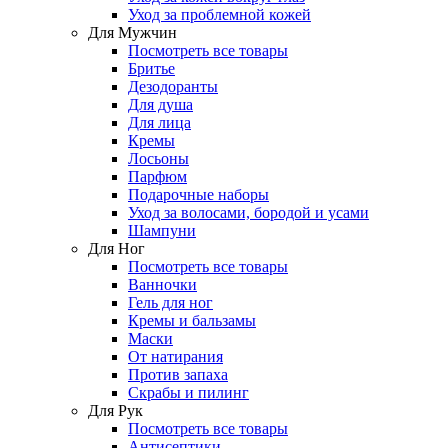
Уход за проблемной кожей
Для Мужчин
Посмотреть все товары
Бритье
Дезодоранты
Для душа
Для лица
Кремы
Лосьоны
Парфюм
Подарочные наборы
Уход за волосами, бородой и усами
Шампуни
Для Ног
Посмотреть все товары
Ванночки
Гель для ног
Кремы и бальзамы
Маски
От натирания
Против запаха
Скрабы и пилинг
Для Рук
Посмотреть все товары
Антисептики