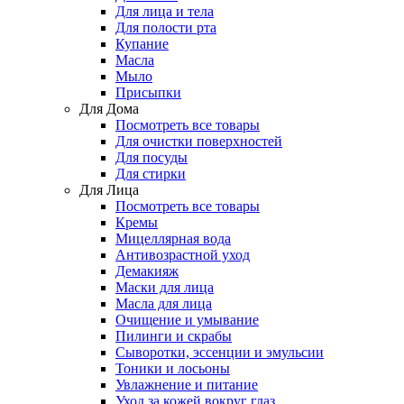
Для лица и тела
Для полости рта
Купание
Масла
Мыло
Присыпки
Для Дома
Посмотреть все товары
Для очистки поверхностей
Для посуды
Для стирки
Для Лица
Посмотреть все товары
Кремы
Мицеллярная вода
Антивозрастной уход
Демакияж
Маски для лица
Масла для лица
Очищение и умывание
Пилинги и скрабы
Сыворотки, эссенции и эмульсии
Тоники и лосьоны
Увлажнение и питание
Уход за кожей вокруг глаз