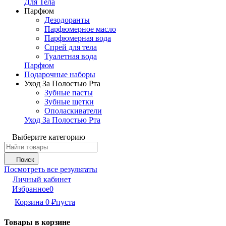
Для Тела
Парфюм
Дезодоранты
Парфюмерное масло
Парфюмерная вода
Спрей для тела
Туалетная вода
Парфюм
Подарочные наборы
Уход За Полостью Рта
Зубные пасты
Зубные щетки
Ополаскиватели
Уход За Полостью Рта
Выберите категорию
Поиск
Посмотреть все результаты
Личный кабинет
Избранное
0
Корзина
0
₽
пуста
Товары в корзине