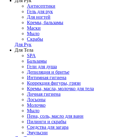
Для Рук
Антисептики
Гель для рук
Для ногтей
Кремы, бальзамы
Маски
Мыло
Скрабы
Для Рук
Для Тела
SPA
Бальзамы
Гели для душа
Депиляция и бритье
Интимная гигиена
Коррекция фигуры, грязи
Кремы, масла, молочко для тела
Личная гигиена
Лосьоны
Молочко
Мыло
Пена, соль, масло для ванн
Пилинги и скрабы
Средства для загара
Эмульсии