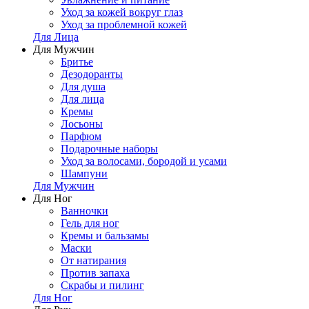
Уход за кожей вокруг глаз
Уход за проблемной кожей
Для Лица
Для Мужчин
Бритье
Дезодоранты
Для душа
Для лица
Кремы
Лосьоны
Парфюм
Подарочные наборы
Уход за волосами, бородой и усами
Шампуни
Для Мужчин
Для Ног
Ванночки
Гель для ног
Кремы и бальзамы
Маски
От натирания
Против запаха
Скрабы и пилинг
Для Ног