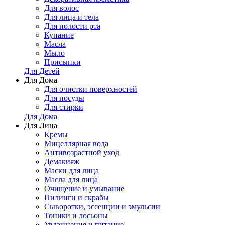
Для волос
Для лица и тела
Для полости рта
Купание
Масла
Мыло
Присыпки
Для Детей
Для Дома
Для очистки поверхностей
Для посуды
Для стирки
Для Дома
Для Лица
Кремы
Мицеллярная вода
Антивозрастной уход
Демакияж
Маски для лица
Масла для лица
Очищение и умывание
Пилинги и скрабы
Сыворотки, эссенции и эмульсии
Тоники и лосьоны
Увлажнение и питание