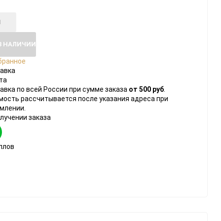
В НАЛИЧИИ
бранное
авка
та
авка по всей России при сумме заказа
от 500 руб
.
мость рассчитывается после указания адреса при
млении.
олучении заказа
ллов