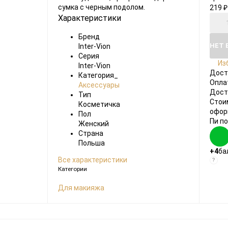
сумка с черным подолом.
219
₽
Характеристики
Бренд
НЕТ 
Inter-Vion
Серия
Из
Inter-Vion
Дост
Категория_
Опла
Аксессуары
Дост
Тип
Стои
Косметичка
офор
Пол
Пи п
Женский
Страна
Польша
+4
ба
Все характеристики
?
Категории
Для макияжа