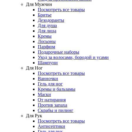
Для Мужчин
Посмотреть все товары
Бритье
Дезодоранты
Для душа
Для лица
Кремы
Лосьоны
Парфюм
Подарочные наборы
Уход за волосами, бородой и усами
Шампуни
Для Ног
Посмотреть все товары
Ванночки
Гель для ног
Кремы и бальзамы
Маски
От натирания
Против запаха
Скрабы и пилинг
Для Рук
Посмотреть все товары
Антисептики
Гель для рук