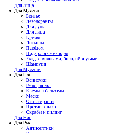
Для Лица
Для Мужчин
Бритье
Дезодоранты
Для душа
Для лица
Кремы
Лосьоны
Парфюм
Подарочные наборы
Уход за волосами, бородой и усами
Шампуни
Для Мужчин
Для Ног
Ванночки
Гель для ног
Кремы и бальзамы
Маски
От натирания
Против запаха
Скрабы и пилинг
Для Ног
Для Рук
Антисептики