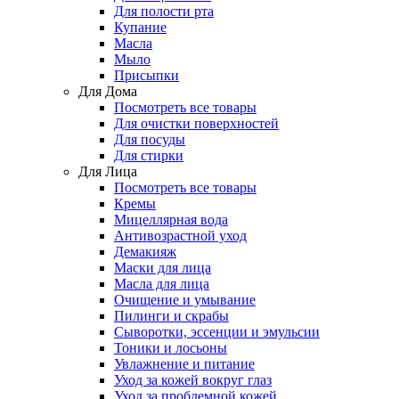
Для полости рта
Купание
Масла
Мыло
Присыпки
Для Дома
Посмотреть все товары
Для очистки поверхностей
Для посуды
Для стирки
Для Лица
Посмотреть все товары
Кремы
Мицеллярная вода
Антивозрастной уход
Демакияж
Маски для лица
Масла для лица
Очищение и умывание
Пилинги и скрабы
Сыворотки, эссенции и эмульсии
Тоники и лосьоны
Увлажнение и питание
Уход за кожей вокруг глаз
Уход за проблемной кожей