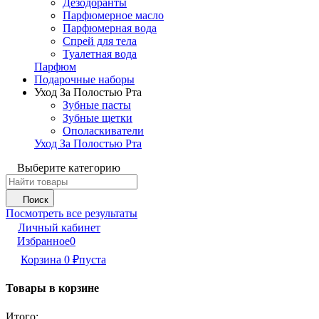
Дезодоранты
Парфюмерное масло
Парфюмерная вода
Спрей для тела
Туалетная вода
Парфюм
Подарочные наборы
Уход За Полостью Рта
Зубные пасты
Зубные щетки
Ополаскиватели
Уход За Полостью Рта
Выберите категорию
Поиск
Посмотреть все результаты
Личный кабинет
Избранное
0
Корзина
0
₽
пуста
Товары в корзине
Итого: