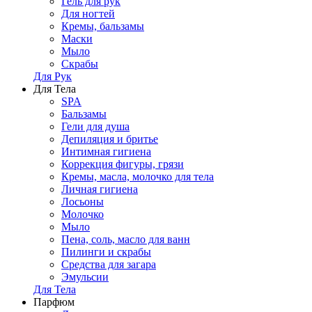
Гель для рук
Для ногтей
Кремы, бальзамы
Маски
Мыло
Скрабы
Для Рук
Для Тела
SPA
Бальзамы
Гели для душа
Депиляция и бритье
Интимная гигиена
Коррекция фигуры, грязи
Кремы, масла, молочко для тела
Личная гигиена
Лосьоны
Молочко
Мыло
Пена, соль, масло для ванн
Пилинги и скрабы
Средства для загара
Эмульсии
Для Тела
Парфюм