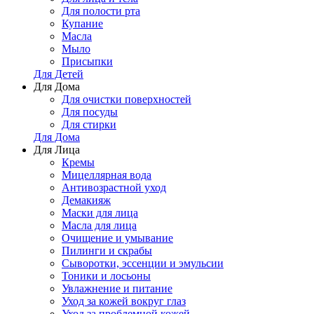
Для полости рта
Купание
Масла
Мыло
Присыпки
Для Детей
Для Дома
Для очистки поверхностей
Для посуды
Для стирки
Для Дома
Для Лица
Кремы
Мицеллярная вода
Антивозрастной уход
Демакияж
Маски для лица
Масла для лица
Очищение и умывание
Пилинги и скрабы
Сыворотки, эссенции и эмульсии
Тоники и лосьоны
Увлажнение и питание
Уход за кожей вокруг глаз
Уход за проблемной кожей