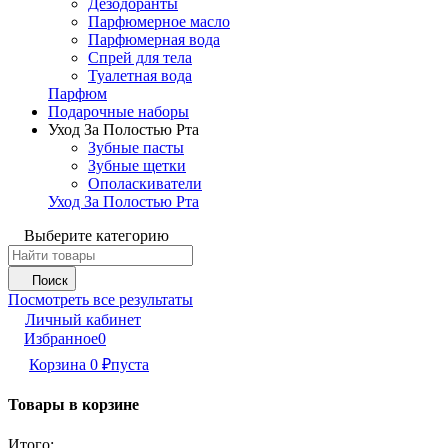
Дезодоранты
Парфюмерное масло
Парфюмерная вода
Спрей для тела
Туалетная вода
Парфюм
Подарочные наборы
Уход За Полостью Рта
Зубные пасты
Зубные щетки
Ополаскиватели
Уход За Полостью Рта
Выберите категорию
Поиск
Посмотреть все результаты
Личный кабинет
Избранное
0
Корзина
0
₽
пуста
Товары в корзине
Итого: