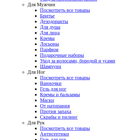
Для Мужчин
Посмотреть все товары
Бритье
Дезодоранты
Для душа
Для лица
Кремы
Лосьоны
Парфюм
Подарочные наборы
Уход за волосами, бородой и усами
Шампуни
Для Ног
Посмотреть все товары
Ванночки
Гель для ног
Кремы и бальзамы
Маски
От натирания
Против запаха
Скрабы и пилинг
Для Рук
Посмотреть все товары
Антисептики
Гель для рук