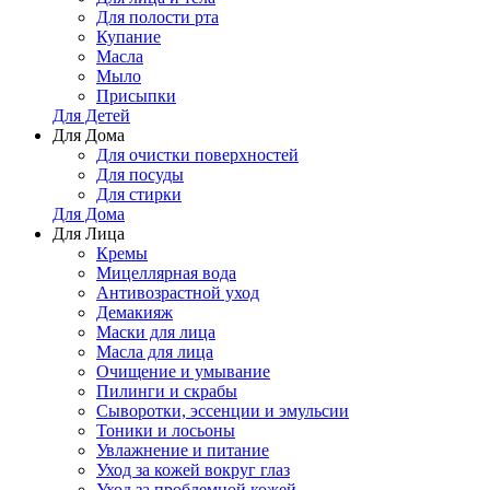
Для полости рта
Купание
Масла
Мыло
Присыпки
Для Детей
Для Дома
Для очистки поверхностей
Для посуды
Для стирки
Для Дома
Для Лица
Кремы
Мицеллярная вода
Антивозрастной уход
Демакияж
Маски для лица
Масла для лица
Очищение и умывание
Пилинги и скрабы
Сыворотки, эссенции и эмульсии
Тоники и лосьоны
Увлажнение и питание
Уход за кожей вокруг глаз
Уход за проблемной кожей