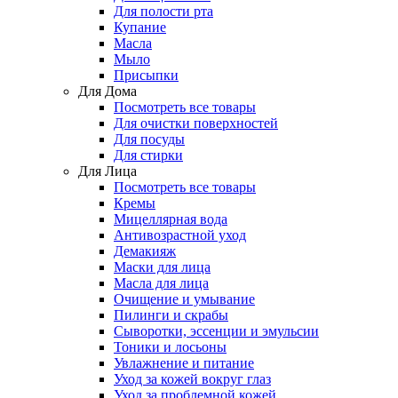
Для полости рта
Купание
Масла
Мыло
Присыпки
Для Дома
Посмотреть все товары
Для очистки поверхностей
Для посуды
Для стирки
Для Лица
Посмотреть все товары
Кремы
Мицеллярная вода
Антивозрастной уход
Демакияж
Маски для лица
Масла для лица
Очищение и умывание
Пилинги и скрабы
Сыворотки, эссенции и эмульсии
Тоники и лосьоны
Увлажнение и питание
Уход за кожей вокруг глаз
Уход за проблемной кожей