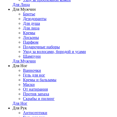
Для Лица
Для Мужчин
Бритье
Дезодоранты
Для душа
Для лица
Кремы
Лосьоны
Парфюм
Подарочные наборы
Уход за волосами, бородой и усами
Шампуни
Для Мужчин
Для Ног
Ванночки
Гель для ног
Кремы и бальзамы
Маски
От натирания
Против запаха
Скрабы и пилинг
Для Ног
Для Рук
Антисептики