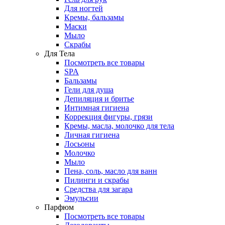
Для ногтей
Кремы, бальзамы
Маски
Мыло
Скрабы
Для Тела
Посмотреть все товары
SPA
Бальзамы
Гели для душа
Депиляция и бритье
Интимная гигиена
Коррекция фигуры, грязи
Кремы, масла, молочко для тела
Личная гигиена
Лосьоны
Молочко
Мыло
Пена, соль, масло для ванн
Пилинги и скрабы
Средства для загара
Эмульсии
Парфюм
Посмотреть все товары