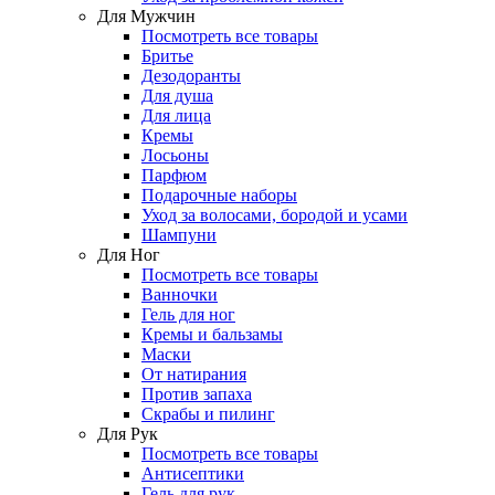
Для Мужчин
Посмотреть все товары
Бритье
Дезодоранты
Для душа
Для лица
Кремы
Лосьоны
Парфюм
Подарочные наборы
Уход за волосами, бородой и усами
Шампуни
Для Ног
Посмотреть все товары
Ванночки
Гель для ног
Кремы и бальзамы
Маски
От натирания
Против запаха
Скрабы и пилинг
Для Рук
Посмотреть все товары
Антисептики
Гель для рук