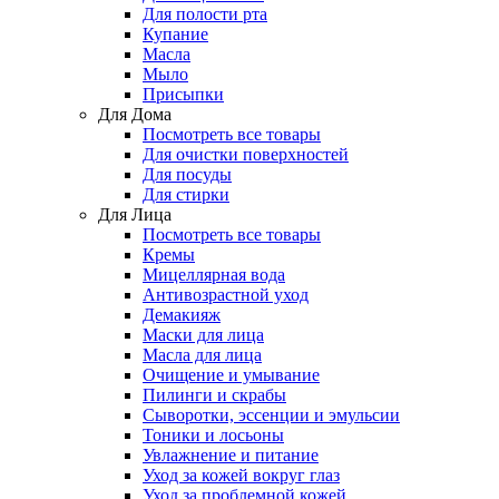
Для полости рта
Купание
Масла
Мыло
Присыпки
Для Дома
Посмотреть все товары
Для очистки поверхностей
Для посуды
Для стирки
Для Лица
Посмотреть все товары
Кремы
Мицеллярная вода
Антивозрастной уход
Демакияж
Маски для лица
Масла для лица
Очищение и умывание
Пилинги и скрабы
Сыворотки, эссенции и эмульсии
Тоники и лосьоны
Увлажнение и питание
Уход за кожей вокруг глаз
Уход за проблемной кожей