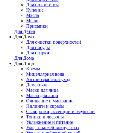
Для полости рта
Купание
Масла
Мыло
Присыпки
Для Детей
Для Дома
Для очистки поверхностей
Для посуды
Для стирки
Для Дома
Для Лица
Кремы
Мицеллярная вода
Антивозрастной уход
Демакияж
Маски для лица
Масла для лица
Очищение и умывание
Пилинги и скрабы
Сыворотки, эссенции и эмульсии
Тоники и лосьоны
Увлажнение и питание
Уход за кожей вокруг глаз
Уход за проблемной кожей