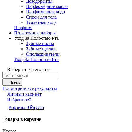
Дезодоранты
Парфюмерное масло
Парфюмерная вода
Спрей для тела
Туалетная вода
Парфюм
Подарочные наборы
Уход За Полостью Рта
Зубные пасты
Зубные щетки
Ополаскиватели
Уход За Полостью Рта
Выберите категорию
Поиск
Посмотреть все результаты
Личный кабинет
Избранное
0
Корзина
0
₽
пуста
Товары в корзине
Итого: