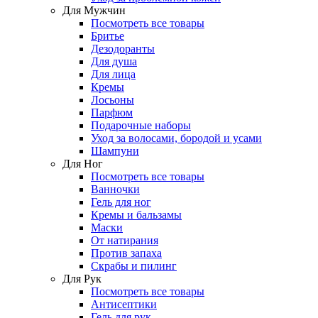
Для Мужчин
Посмотреть все товары
Бритье
Дезодоранты
Для душа
Для лица
Кремы
Лосьоны
Парфюм
Подарочные наборы
Уход за волосами, бородой и усами
Шампуни
Для Ног
Посмотреть все товары
Ванночки
Гель для ног
Кремы и бальзамы
Маски
От натирания
Против запаха
Скрабы и пилинг
Для Рук
Посмотреть все товары
Антисептики
Гель для рук