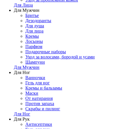
Для Лица
Для Мужчин
Бритье
Дезодоранты
Для душа
Для лица
Кремы
Лосьоны
Парфюм
Подарочные наборы
Уход за волосами, бородой и усами
Шампуни
Для Мужчин
Для Ног
Ванночки
Гель для ног
Кремы и бальзамы
Маски
От натирания
Против запаха
Скрабы и пилинг
Для Ног
Для Рук
Антисептики