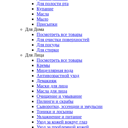
Для полости рта
Купание
Масла
Мыло
Присыпки
Для Дома
Посмотреть все товары
Для очистки поверхностей
Для посуды
Для стирки
Для Лица
Посмотреть все товары
Кремы
Мицеллярная вода
Антивозрастной уход
Демакияж
Маски для лица
Масла для лица
Очищение и умывание
Пилинги и скрабы
Сыворотки, эссенции и эмульсии
Тоники и лосьоны
Увлажнение и питание
Уход за кожей вокруг глаз
Уход за проблемной кожей