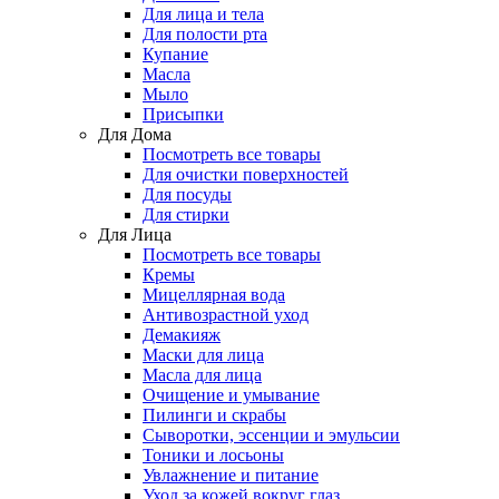
Для лица и тела
Для полости рта
Купание
Масла
Мыло
Присыпки
Для Дома
Посмотреть все товары
Для очистки поверхностей
Для посуды
Для стирки
Для Лица
Посмотреть все товары
Кремы
Мицеллярная вода
Антивозрастной уход
Демакияж
Маски для лица
Масла для лица
Очищение и умывание
Пилинги и скрабы
Сыворотки, эссенции и эмульсии
Тоники и лосьоны
Увлажнение и питание
Уход за кожей вокруг глаз