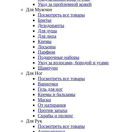
Уход за проблемной кожей
Для Мужчин
Посмотреть все товары
Бритье
Дезодоранты
Для душа
Для лица
Кремы
Лосьоны
Парфюм
Подарочные наборы
Уход за волосами, бородой и усами
Шампуни
Для Ног
Посмотреть все товары
Ванночки
Гель для ног
Кремы и бальзамы
Маски
От натирания
Против запаха
Скрабы и пилинг
Для Рук
Посмотреть все товары
Антисептики