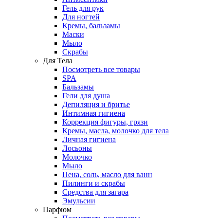
Гель для рук
Для ногтей
Кремы, бальзамы
Маски
Мыло
Скрабы
Для Тела
Посмотреть все товары
SPA
Бальзамы
Гели для душа
Депиляция и бритье
Интимная гигиена
Коррекция фигуры, грязи
Кремы, масла, молочко для тела
Личная гигиена
Лосьоны
Молочко
Мыло
Пена, соль, масло для ванн
Пилинги и скрабы
Средства для загара
Эмульсии
Парфюм