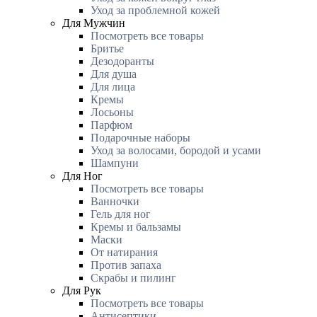
Уход за проблемной кожей
Для Мужчин
Посмотреть все товары
Бритье
Дезодоранты
Для душа
Для лица
Кремы
Лосьоны
Парфюм
Подарочные наборы
Уход за волосами, бородой и усами
Шампуни
Для Ног
Посмотреть все товары
Ванночки
Гель для ног
Кремы и бальзамы
Маски
От натирания
Против запаха
Скрабы и пилинг
Для Рук
Посмотреть все товары
Антисептики