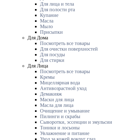
Для лица и тела
Для полости рта
Купание
Масла
Мыло
Присыпки
Для Дома
Посмотреть все товары
Для очистки поверхностей
Для посуды
Для стирки
Для Лица
Посмотреть все товары
Кремы
Мицеллярная вода
Антивозрастной уход
Демакияж
Маски для лица
Масла для лица
Очищение и умывание
Пилинги и скрабы
Сыворотки, эссенции и эмульсии
Тоники и лосьоны
Увлажнение и питание
Уход за кожей вокруг глаз