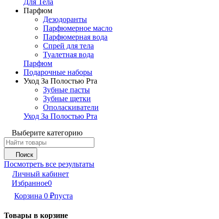
Для Тела
Парфюм
Дезодоранты
Парфюмерное масло
Парфюмерная вода
Спрей для тела
Туалетная вода
Парфюм
Подарочные наборы
Уход За Полостью Рта
Зубные пасты
Зубные щетки
Ополаскиватели
Уход За Полостью Рта
Выберите категорию
Поиск
Посмотреть все результаты
Личный кабинет
Избранное
0
Корзина
0
₽
пуста
Товары в корзине