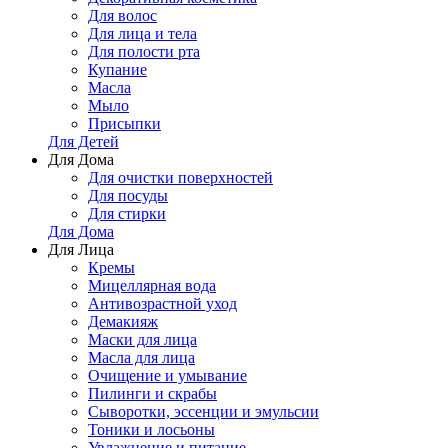
Для волос
Для лица и тела
Для полости рта
Купание
Масла
Мыло
Присыпки
Для Детей
Для Дома
Для очистки поверхностей
Для посуды
Для стирки
Для Дома
Для Лица
Кремы
Мицеллярная вода
Антивозрастной уход
Демакияж
Маски для лица
Масла для лица
Очищение и умывание
Пилинги и скрабы
Сыворотки, эссенции и эмульсии
Тоники и лосьоны
Увлажнение и питание