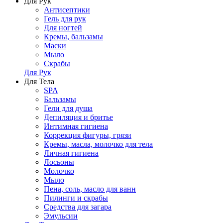
Для Рук
Антисептики
Гель для рук
Для ногтей
Кремы, бальзамы
Маски
Мыло
Скрабы
Для Рук
Для Тела
SPA
Бальзамы
Гели для душа
Депиляция и бритье
Интимная гигиена
Коррекция фигуры, грязи
Кремы, масла, молочко для тела
Личная гигиена
Лосьоны
Молочко
Мыло
Пена, соль, масло для ванн
Пилинги и скрабы
Средства для загара
Эмульсии