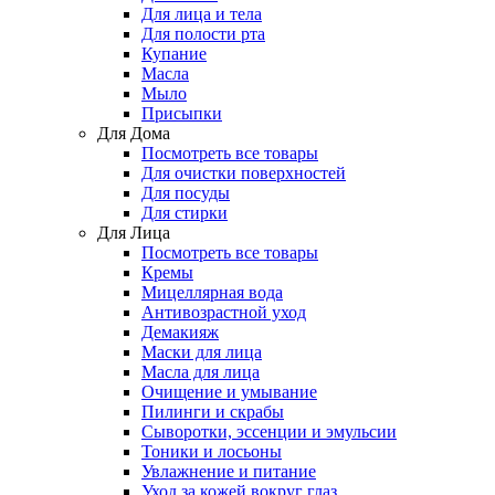
Для лица и тела
Для полости рта
Купание
Масла
Мыло
Присыпки
Для Дома
Посмотреть все товары
Для очистки поверхностей
Для посуды
Для стирки
Для Лица
Посмотреть все товары
Кремы
Мицеллярная вода
Антивозрастной уход
Демакияж
Маски для лица
Масла для лица
Очищение и умывание
Пилинги и скрабы
Сыворотки, эссенции и эмульсии
Тоники и лосьоны
Увлажнение и питание
Уход за кожей вокруг глаз