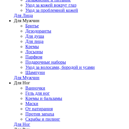
Уход за кожей вокруг глаз
Уход за проблемной кожей
Для Лица
Для Мужчин
Бритье
Дезодоранты
Для душа
Для лица
Кремы
Лосьоны
Парфюм
Подарочные наборы
Уход за волосами, бородой и усами
Шампуни
Для Мужчин
Для Ног
Ванночки
Гель для ног
Кремы и бальзамы
Маски
От натирания
Против запаха
Скрабы и пилинг
Для Ног