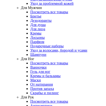
Уход за проблемной кожей
Для Мужчин
Посмотреть все товары
Бритье
Дезодоранты
Для душа
Для лица
Кремы
Лосьоны
Парфюм
Подарочные наборы
Уход за волосами, бородой и усами
Шампуни
Для Ног
Посмотреть все товары
Ванночки
Гель для ног
Кремы и бальзамы
Маски
От натирания
Против запаха
Скрабы и пилинг
Для Рук
Посмотреть все товары
Антисептики