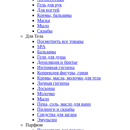
Гель для рук
Для ногтей
Кремы, бальзамы
Маски
Мыло
Скрабы
Для Тела
Посмотреть все товары
SPA
Бальзамы
Гели для душа
Депиляция и бритье
Интимная гигиена
Коррекция фигуры, грязи
Кремы, масла, молочко для тела
Личная гигиена
Лосьоны
Молочко
Мыло
Пена, соль, масло для ванн
Пилинги и скрабы
Средства для загара
Эмульсии
Парфюм