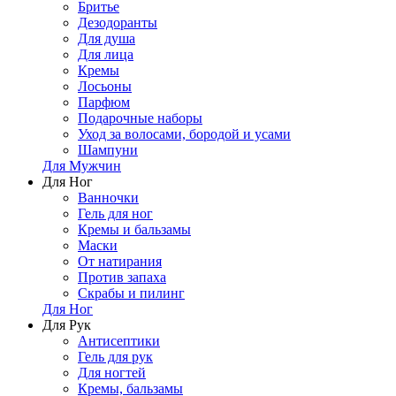
Бритье
Дезодоранты
Для душа
Для лица
Кремы
Лосьоны
Парфюм
Подарочные наборы
Уход за волосами, бородой и усами
Шампуни
Для Мужчин
Для Ног
Ванночки
Гель для ног
Кремы и бальзамы
Маски
От натирания
Против запаха
Скрабы и пилинг
Для Ног
Для Рук
Антисептики
Гель для рук
Для ногтей
Кремы, бальзамы