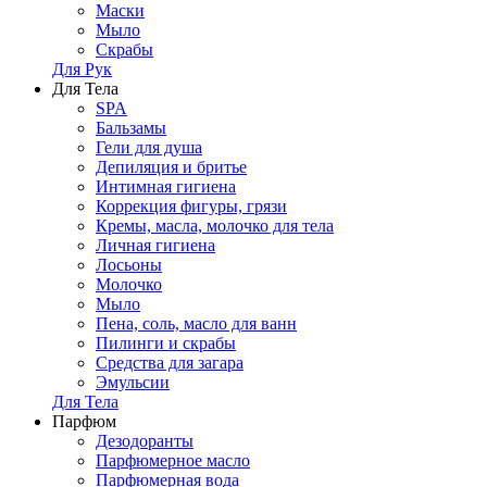
Маски
Мыло
Скрабы
Для Рук
Для Тела
SPA
Бальзамы
Гели для душа
Депиляция и бритье
Интимная гигиена
Коррекция фигуры, грязи
Кремы, масла, молочко для тела
Личная гигиена
Лосьоны
Молочко
Мыло
Пена, соль, масло для ванн
Пилинги и скрабы
Средства для загара
Эмульсии
Для Тела
Парфюм
Дезодоранты
Парфюмерное масло
Парфюмерная вода