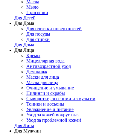
Масла
Мыло
Присыпки
Для Детей
Для Дома
Для очистки поверхностей
Для посуды
Для стирки
Для Дома
Для Лица
Кремы
Мицеллярная вода
Антивозрастной уход
Демакияж
Маски для лица
Масла для лица
Очищение и умывание
Пилинги и скрабы
Сыворотки, эссенции и эмульсии
Тоники и лосьоны
Увлажнение и питание
Уход за кожей вокруг глаз
Уход за проблемной кожей
Для Лица
Для Мужчин