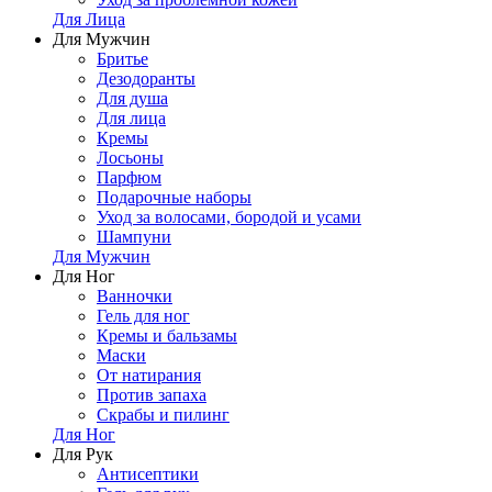
Для Лица
Для Мужчин
Бритье
Дезодоранты
Для душа
Для лица
Кремы
Лосьоны
Парфюм
Подарочные наборы
Уход за волосами, бородой и усами
Шампуни
Для Мужчин
Для Ног
Ванночки
Гель для ног
Кремы и бальзамы
Маски
От натирания
Против запаха
Скрабы и пилинг
Для Ног
Для Рук
Антисептики