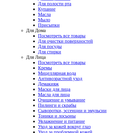
Для полости рта
Купание
Масла
Мыло
Присыпки
Для Дома
Посмотреть все товары
Для очистки поверхностей
Для посуды
Для стирки
Для Лица
Посмотреть все товары
Кремы
Мицеллярная вода
Антивозрастной уход
Демакияж
Маски для лица
Масла для лица
Очищение и умывание
Пилинги и скрабы
Сыворотки, эссенции и эмульсии
Тоники и лосьоны
Увлажнение и питание
Уход за кожей вокруг глаз
Уход за проблемной кожей