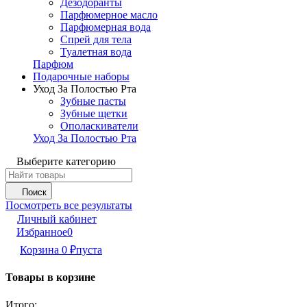
Дезодоранты
Парфюмерное масло
Парфюмерная вода
Спрей для тела
Туалетная вода
Парфюм
Подарочные наборы
Уход За Полостью Рта
Зубные пасты
Зубные щетки
Ополаскиватели
Уход За Полостью Рта
Выберите категорию
Поиск
Посмотреть все результаты
Личный кабинет
Избранное
0
Корзина
0
₽
пуста
Товары в корзине
Итого: