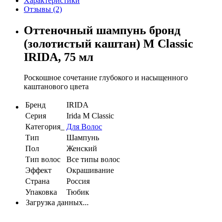
Характеристики
Отзывы (2)
Оттеночный шампунь бронд
(золотистый каштан) M Classic
IRIDA, 75 мл
Роскошное сочетание глубокого и насыщенного
каштанового цвета
Бренд
IRIDA
Серия
Irida M Classic
Категория_
Для Волос
Тип
Шампунь
Пол
Женский
Тип волос
Все типы волос
Эффект
Окрашивание
Страна
Россия
Упаковка
Тюбик
Загрузка данных...