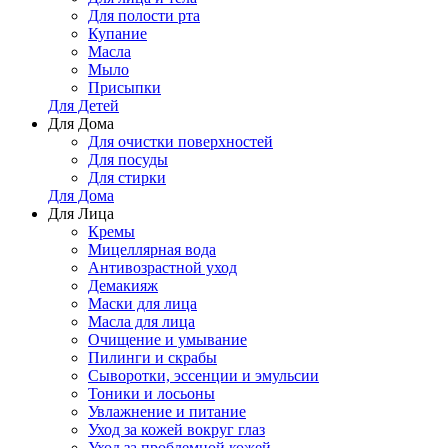
Для полости рта
Купание
Масла
Мыло
Присыпки
Для Детей
Для Дома
Для очистки поверхностей
Для посуды
Для стирки
Для Дома
Для Лица
Кремы
Мицеллярная вода
Антивозрастной уход
Демакияж
Маски для лица
Масла для лица
Очищение и умывание
Пилинги и скрабы
Сыворотки, эссенции и эмульсии
Тоники и лосьоны
Увлажнение и питание
Уход за кожей вокруг глаз
Уход за проблемной кожей