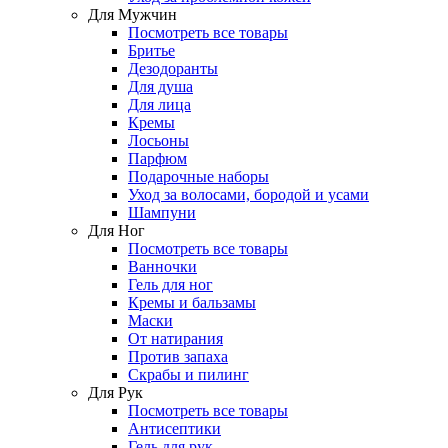
Для Мужчин
Посмотреть все товары
Бритье
Дезодоранты
Для душа
Для лица
Кремы
Лосьоны
Парфюм
Подарочные наборы
Уход за волосами, бородой и усами
Шампуни
Для Ног
Посмотреть все товары
Ванночки
Гель для ног
Кремы и бальзамы
Маски
От натирания
Против запаха
Скрабы и пилинг
Для Рук
Посмотреть все товары
Антисептики
Гель для рук