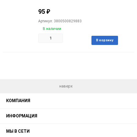
95
₽
Артикул: 3800500829883
В наличии
Добави
В корзину
в
избран
наверх
КОМПАНИЯ
ИНФОРМАЦИЯ
МЫ В СЕТИ