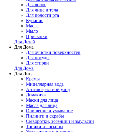
Для волос
Для лица и тела
Для полости рта
Купание
Масла
Мыло
Присыпки
Для Детей
Для Дома
Для очистки поверхностей
Для посуды
Для стирки
Для Дома
Для Лица
Кремы
Мицеллярная вода
Антивозрастной уход
Демакияж
Маски для лица
Масла для лица
Очищение и умывание
Пилинги и скрабы
Сыворотки, эссенции и эмульсии
Тоники и лосьоны
Увлажнение и питание