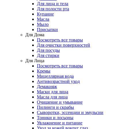
Для лица и тела
Для полости рта
Купание
Масла
Мыло
Присыпки
Для Дома
Посмотреть все товары
Для очистки поверхностей
Для посуды
Для стирки
Для Лица
Посмотреть все товары
Кремы
Мицеллярная вода
Антивозрастной уход
Демакияж
Маски для лица
Масла для лица
Очищение и умывание
Пилинги и скрабы
Сыворотки, эссенции и эмульсии
Тоники и лосьоны
Увлажнение и питание
Уход за кожей вокруг глаз