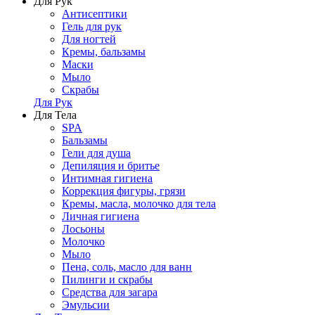
Для Рук
Антисептики
Гель для рук
Для ногтей
Кремы, бальзамы
Маски
Мыло
Скрабы
Для Рук
Для Тела
SPA
Бальзамы
Гели для душа
Депиляция и бритье
Интимная гигиена
Коррекция фигуры, грязи
Кремы, масла, молочко для тела
Личная гигиена
Лосьоны
Молочко
Мыло
Пена, соль, масло для ванн
Пилинги и скрабы
Средства для загара
Эмульсии