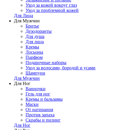
Уход за кожей вокруг глаз
Уход за проблемной кожей
Для Лица
Для Мужчин
Бритье
Дезодоранты
Для душа
Для лица
Кремы
Лосьоны
Парфюм
Подарочные наборы
Уход за волосами, бородой и усами
Шампуни
Для Мужчин
Для Ног
Ванночки
Гель для ног
Кремы и бальзамы
Маски
От натирания
Против запаха
Скрабы и пилинг
Для Ног