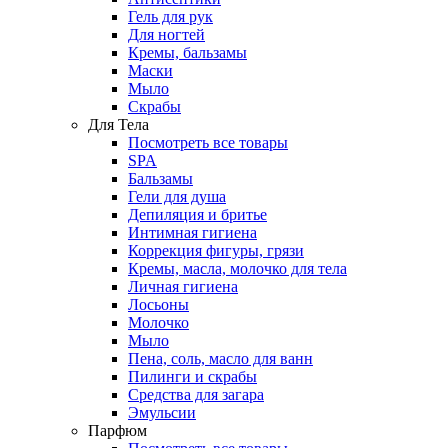
Гель для рук
Для ногтей
Кремы, бальзамы
Маски
Мыло
Скрабы
Для Тела
Посмотреть все товары
SPA
Бальзамы
Гели для душа
Депиляция и бритье
Интимная гигиена
Коррекция фигуры, грязи
Кремы, масла, молочко для тела
Личная гигиена
Лосьоны
Молочко
Мыло
Пена, соль, масло для ванн
Пилинги и скрабы
Средства для загара
Эмульсии
Парфюм