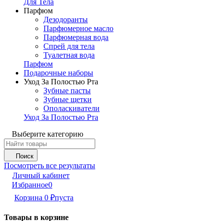
Для Тела
Парфюм
Дезодоранты
Парфюмерное масло
Парфюмерная вода
Спрей для тела
Туалетная вода
Парфюм
Подарочные наборы
Уход За Полостью Рта
Зубные пасты
Зубные щетки
Ополаскиватели
Уход За Полостью Рта
Выберите категорию
Поиск
Посмотреть все результаты
Личный кабинет
Избранное
0
Корзина
0
₽
пуста
Товары в корзине