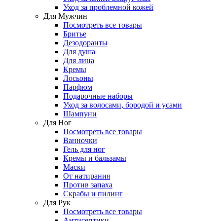
Уход за проблемной кожей
Для Мужчин
Посмотреть все товары
Бритье
Дезодоранты
Для душа
Для лица
Кремы
Лосьоны
Парфюм
Подарочные наборы
Уход за волосами, бородой и усами
Шампуни
Для Ног
Посмотреть все товары
Ванночки
Гель для ног
Кремы и бальзамы
Маски
От натирания
Против запаха
Скрабы и пилинг
Для Рук
Посмотреть все товары
Антисептики