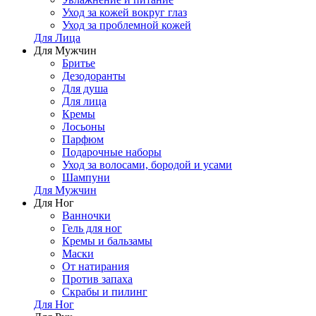
Уход за кожей вокруг глаз
Уход за проблемной кожей
Для Лица
Для Мужчин
Бритье
Дезодоранты
Для душа
Для лица
Кремы
Лосьоны
Парфюм
Подарочные наборы
Уход за волосами, бородой и усами
Шампуни
Для Мужчин
Для Ног
Ванночки
Гель для ног
Кремы и бальзамы
Маски
От натирания
Против запаха
Скрабы и пилинг
Для Ног