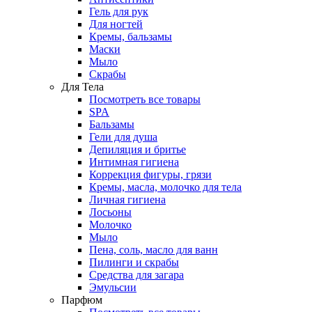
Гель для рук
Для ногтей
Кремы, бальзамы
Маски
Мыло
Скрабы
Для Тела
Посмотреть все товары
SPA
Бальзамы
Гели для душа
Депиляция и бритье
Интимная гигиена
Коррекция фигуры, грязи
Кремы, масла, молочко для тела
Личная гигиена
Лосьоны
Молочко
Мыло
Пена, соль, масло для ванн
Пилинги и скрабы
Средства для загара
Эмульсии
Парфюм