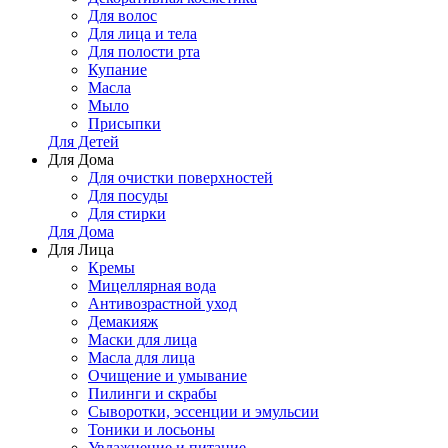
Для волос
Для лица и тела
Для полости рта
Купание
Масла
Мыло
Присыпки
Для Детей
Для Дома
Для очистки поверхностей
Для посуды
Для стирки
Для Дома
Для Лица
Кремы
Мицеллярная вода
Антивозрастной уход
Демакияж
Маски для лица
Масла для лица
Очищение и умывание
Пилинги и скрабы
Сыворотки, эссенции и эмульсии
Тоники и лосьоны
Увлажнение и питание