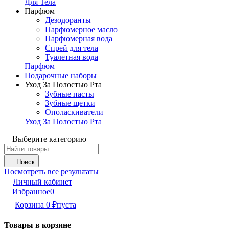
Для Тела
Парфюм
Дезодоранты
Парфюмерное масло
Парфюмерная вода
Спрей для тела
Туалетная вода
Парфюм
Подарочные наборы
Уход За Полостью Рта
Зубные пасты
Зубные щетки
Ополаскиватели
Уход За Полостью Рта
Выберите категорию
Поиск
Посмотреть все результаты
Личный кабинет
Избранное
0
Корзина
0
₽
пуста
Товары в корзине