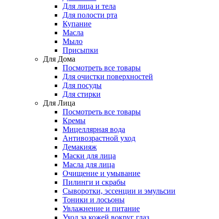
Для лица и тела
Для полости рта
Купание
Масла
Мыло
Присыпки
Для Дома
Посмотреть все товары
Для очистки поверхностей
Для посуды
Для стирки
Для Лица
Посмотреть все товары
Кремы
Мицеллярная вода
Антивозрастной уход
Демакияж
Маски для лица
Масла для лица
Очищение и умывание
Пилинги и скрабы
Сыворотки, эссенции и эмульсии
Тоники и лосьоны
Увлажнение и питание
Уход за кожей вокруг глаз