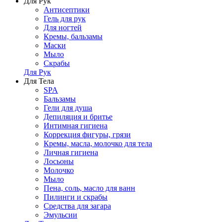
Для Рук
Антисептики
Гель для рук
Для ногтей
Кремы, бальзамы
Маски
Мыло
Скрабы
Для Рук
Для Тела
SPA
Бальзамы
Гели для душа
Депиляция и бритье
Интимная гигиена
Коррекция фигуры, грязи
Кремы, масла, молочко для тела
Личная гигиена
Лосьоны
Молочко
Мыло
Пена, соль, масло для ванн
Пилинги и скрабы
Средства для загара
Эмульсии