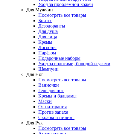
Уход за проблемной кожей
Для Мужчин
Посмотреть все товары
Бритье
Дезодоранты
Для душа
Для лица
Кремы
Лосьоны
Парфюм
Подарочные наборы
Уход за волосами, бородой и усами
Шампуни
Для Ног
Посмотреть все товары
Ванночки
Гель для ног
Кремы и бальзамы
Маски
От натирания
Против запаха
Скрабы и пилинг
Для Рук
Посмотреть все товары
Антисептики