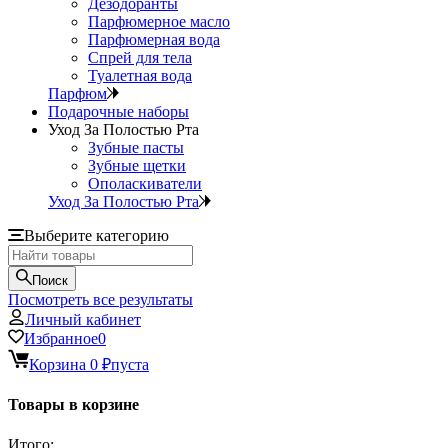
Дезодоранты
Парфюмерное масло
Парфюмерная вода
Спрей для тела
Туалетная вода
Парфюм
Подарочные наборы
Уход За Полостью Рта
Зубные пасты
Зубные щетки
Ополаскиватели
Уход За Полостью Рта
Выберите категорию
Поиск
Посмотреть все результаты
Личный кабинет
Избранное
0
Корзина
0
₽
пуста
Товары в корзине
Итого: