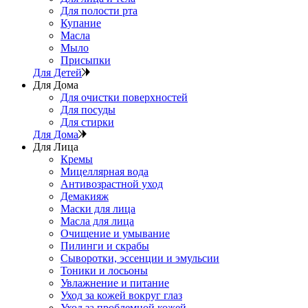
Для полости рта
Купание
Масла
Мыло
Присыпки
Для Детей
Для Дома
Для очистки поверхностей
Для посуды
Для стирки
Для Дома
Для Лица
Кремы
Мицеллярная вода
Антивозрастной уход
Демакияж
Маски для лица
Масла для лица
Очищение и умывание
Пилинги и скрабы
Сыворотки, эссенции и эмульсии
Тоники и лосьоны
Увлажнение и питание
Уход за кожей вокруг глаз
Уход за проблемной кожей