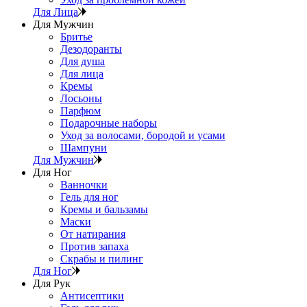
Для Лица
Для Мужчин
Бритье
Дезодоранты
Для душа
Для лица
Кремы
Лосьоны
Парфюм
Подарочные наборы
Уход за волосами, бородой и усами
Шампуни
Для Мужчин
Для Ног
Ванночки
Гель для ног
Кремы и бальзамы
Маски
От натирания
Против запаха
Скрабы и пилинг
Для Ног
Для Рук
Антисептики