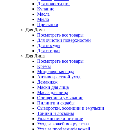
Для полости рта
Купание
Масла
Мыло
Присыпки
Для Дома
Посмотреть все товары
Для очистки поверхностей
Для посуды
Для стирки
Для Лица
Посмотреть все товары
Кремы
Мицеллярная вода
Антивозрастной уход
Демакияж
Маски для лица
Масла для лица
Очищение и умывание
Пилинги и скрабы
Сыворотки, эссенции и эмульсии
Тоники и лосьоны
Увлажнение и питание
Уход за кожей вокруг глаз
Уход за проблемной кожей