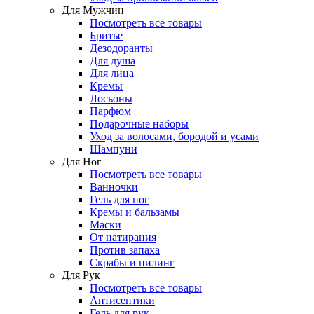
Для Мужчин
Посмотреть все товары
Бритье
Дезодоранты
Для душа
Для лица
Кремы
Лосьоны
Парфюм
Подарочные наборы
Уход за волосами, бородой и усами
Шампуни
Для Ног
Посмотреть все товары
Ванночки
Гель для ног
Кремы и бальзамы
Маски
От натирания
Против запаха
Скрабы и пилинг
Для Рук
Посмотреть все товары
Антисептики
Гель для рук