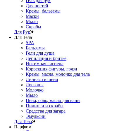
Гель для рук
Для ногтей
Кремы, бальзамы
Маски
Мыло
Скрабы
Для Рук
Для Тела
SPA
Бальзамы
Гели для душа
Депиляция и бритье
Интимная гигиена
Коррекция фигуры, грязи
Кремы, масла, молочко для тела
Личная гигиена
Лосьоны
Молочко
Мыло
Пена, соль, масло для ванн
Пилинги и скрабы
Средства для загара
Эмульсии
Для Тела
Парфюм