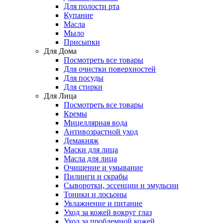
Для полости рта
Купание
Масла
Мыло
Присыпки
Для Дома
Посмотреть все товары
Для очистки поверхностей
Для посуды
Для стирки
Для Лица
Посмотреть все товары
Кремы
Мицеллярная вода
Антивозрастной уход
Демакияж
Маски для лица
Масла для лица
Очищение и умывание
Пилинги и скрабы
Сыворотки, эссенции и эмульсии
Тоники и лосьоны
Увлажнение и питание
Уход за кожей вокруг глаз
Уход за проблемной кожей