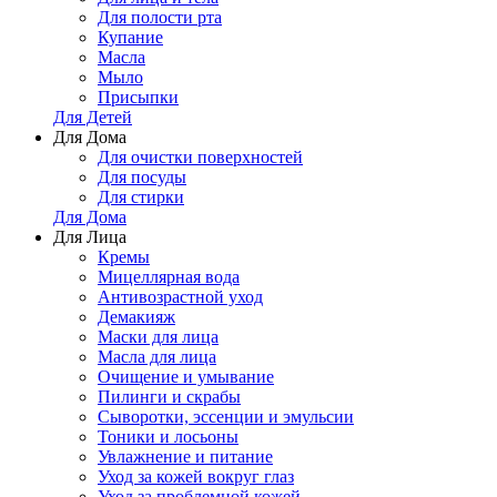
Для полости рта
Купание
Масла
Мыло
Присыпки
Для Детей
Для Дома
Для очистки поверхностей
Для посуды
Для стирки
Для Дома
Для Лица
Кремы
Мицеллярная вода
Антивозрастной уход
Демакияж
Маски для лица
Масла для лица
Очищение и умывание
Пилинги и скрабы
Сыворотки, эссенции и эмульсии
Тоники и лосьоны
Увлажнение и питание
Уход за кожей вокруг глаз
Уход за проблемной кожей