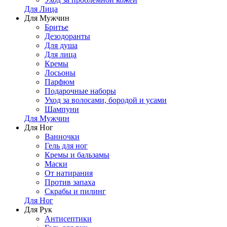
Для Лица
Для Мужчин
Бритье
Дезодоранты
Для душа
Для лица
Кремы
Лосьоны
Парфюм
Подарочные наборы
Уход за волосами, бородой и усами
Шампуни
Для Мужчин
Для Ног
Ванночки
Гель для ног
Кремы и бальзамы
Маски
От натирания
Против запаха
Скрабы и пилинг
Для Ног
Для Рук
Антисептики