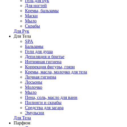
Гель для рук
Для ногтей
Кремы, бальзамы
Маски
Мыло
Скрабы
Для Рук
Для Тела
SPA
Бальзамы
Гели для душа
Депиляция и бритье
Интимная гигиена
Коррекция фигуры, грязи
Кремы, масла, молочко для тела
Личная гигиена
Лосьоны
Молочко
Мыло
Пена, соль, масло для ванн
Пилинги и скрабы
Средства для загара
Эмульсии
Для Тела
Парфюм