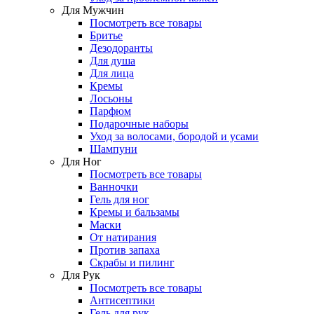
Для Мужчин
Посмотреть все товары
Бритье
Дезодоранты
Для душа
Для лица
Кремы
Лосьоны
Парфюм
Подарочные наборы
Уход за волосами, бородой и усами
Шампуни
Для Ног
Посмотреть все товары
Ванночки
Гель для ног
Кремы и бальзамы
Маски
От натирания
Против запаха
Скрабы и пилинг
Для Рук
Посмотреть все товары
Антисептики
Гель для рук