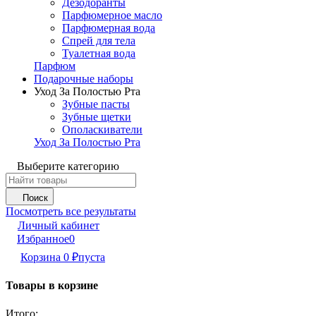
Дезодоранты
Парфюмерное масло
Парфюмерная вода
Спрей для тела
Туалетная вода
Парфюм
Подарочные наборы
Уход За Полостью Рта
Зубные пасты
Зубные щетки
Ополаскиватели
Уход За Полостью Рта
Выберите категорию
Поиск
Посмотреть все результаты
Личный кабинет
Избранное
0
Корзина
0
₽
пуста
Товары в корзине
Итого: