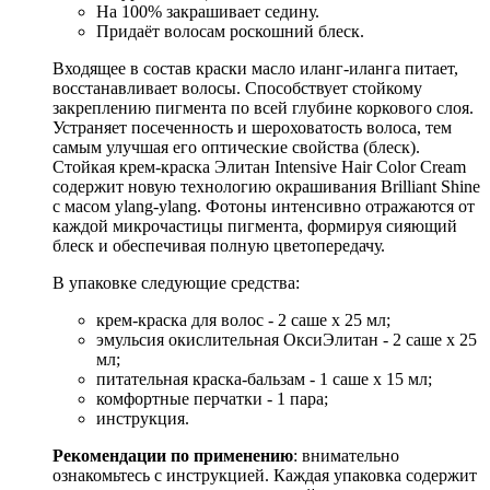
На 100% закрашивает седину.
Придаёт волосам роскошний блеск.
Входящее в состав краски масло иланг-иланга питает,
восстанавливает волосы. Способствует стойкому
закреплению пигмента по всей глубине коркового слоя.
Устраняет посеченность и шероховатость волоса, тем
самым улучшая его оптические свойства (блеск).
Стойкая крем-краска Элитан Intensive Hair Color Cream
содержит новую технологию окрашивания Brilliant Shine
c масом ylang-ylang. Фотоны интенсивно отражаются от
каждой микрочастицы пигмента, формируя сияющий
блеск и обеспечивая полную цветопередачу.
В упаковке следующие средства:
крем-краска для волос - 2 саше х 25 мл;
эмульсия окислительная ОксиЭлитан - 2 саше х 25
мл;
питательная краска-бальзам - 1 саше х 15 мл;
комфортные перчатки - 1 пара;
инструкция.
Рекомендации по применению
: внимательно
ознакомьтесь с инструкцией. Каждая упаковка содержит