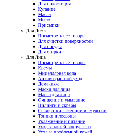
Для полости рта
Купание
Масла
Мыло
Присыпки
Для Дома
Посмотреть все товары
Для очистки поверхностей
Для посуды
Для стирки
Для Лица
Посмотреть все товары
Кремы
Мицеллярная вода
Антивозрастной уход
Демакияж
Маски для лица
Масла для лица
Очищение и умывание
Пилинги и скрабы
Сыворотки, эссенции и эмульсии
Тоники и лосьоны
Увлажнение и питание
Уход за кожей вокруг глаз
Уход за проблемной кожей