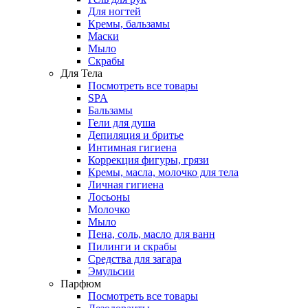
Для ногтей
Кремы, бальзамы
Маски
Мыло
Скрабы
Для Тела
Посмотреть все товары
SPA
Бальзамы
Гели для душа
Депиляция и бритье
Интимная гигиена
Коррекция фигуры, грязи
Кремы, масла, молочко для тела
Личная гигиена
Лосьоны
Молочко
Мыло
Пена, соль, масло для ванн
Пилинги и скрабы
Средства для загара
Эмульсии
Парфюм
Посмотреть все товары