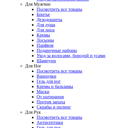
Для Мужчин
Посмотреть все товары
Бритье
Дезодоранты
Для душа
Для лица
Кремы
Лосьоны
Парфюм
Подарочные наборы
Уход за волосами, бородой и усами
Шампуни
Для Ног
Посмотреть все товары
Ванночки
Гель для ног
Кремы и бальзамы
Маски
От натирания
Против запаха
Скрабы и пилинг
Для Рук
Посмотреть все товары
Антисептики
Гель для рук