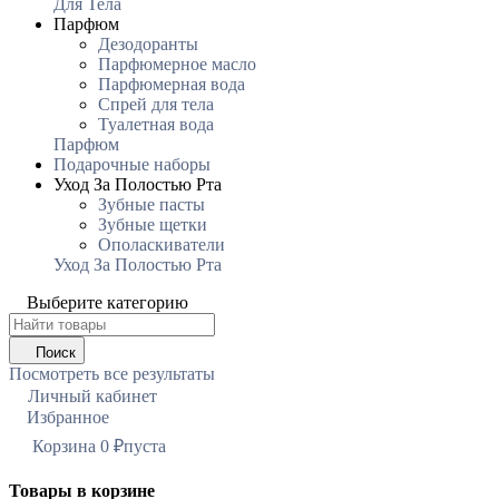
Для Тела
Парфюм
Дезодоранты
Парфюмерное масло
Парфюмерная вода
Спрей для тела
Туалетная вода
Парфюм
Подарочные наборы
Уход За Полостью Рта
Зубные пасты
Зубные щетки
Ополаскиватели
Уход За Полостью Рта
Выберите категорию
Поиск
Посмотреть все результаты
Личный кабинет
Избранное
0
Корзина
0
₽
пуста
Товары в корзине