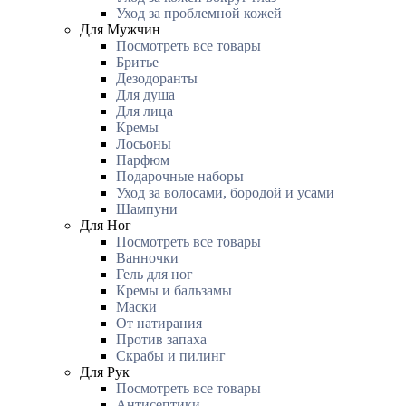
Уход за проблемной кожей
Для Мужчин
Посмотреть все товары
Бритье
Дезодоранты
Для душа
Для лица
Кремы
Лосьоны
Парфюм
Подарочные наборы
Уход за волосами, бородой и усами
Шампуни
Для Ног
Посмотреть все товары
Ванночки
Гель для ног
Кремы и бальзамы
Маски
От натирания
Против запаха
Скрабы и пилинг
Для Рук
Посмотреть все товары
Антисептики