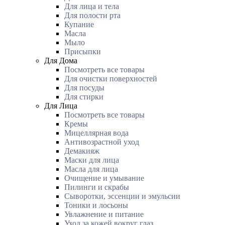
Для лица и тела
Для полости рта
Купание
Масла
Мыло
Присыпки
Для Дома
Посмотреть все товары
Для очистки поверхностей
Для посуды
Для стирки
Для Лица
Посмотреть все товары
Кремы
Мицеллярная вода
Антивозрастной уход
Демакияж
Маски для лица
Масла для лица
Очищение и умывание
Пилинги и скрабы
Сыворотки, эссенции и эмульсии
Тоники и лосьоны
Увлажнение и питание
Уход за кожей вокруг глаз