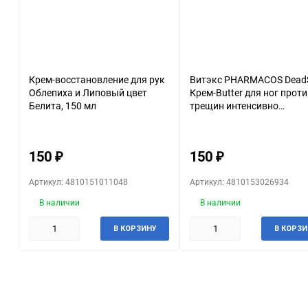
Крем-восстановление для рук
Витэкс PHARMACOS Dead
Облепиха и Липовый цвет
Крем-Butter для ног прот
Белита, 150 мл
трещин интенсивно
восстанавливающий с
минералами Мертвого мо
100 мл
150
150
₽
₽
Артикул: 4810151011048
Артикул: 4810153026934
В наличии
В наличии
В КОРЗИНУ
В КОРЗИ