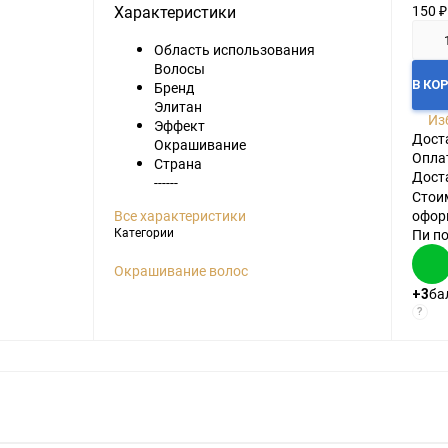
Характеристики
150
₽
Область использования
Волосы
В КО
Бренд
Элитан
Из
Эффект
Дост
Окрашивание
Опла
Страна
Дост
------
Стои
офор
Все характеристики
Пи п
Категории
Окрашивание волос
ба
+3
?