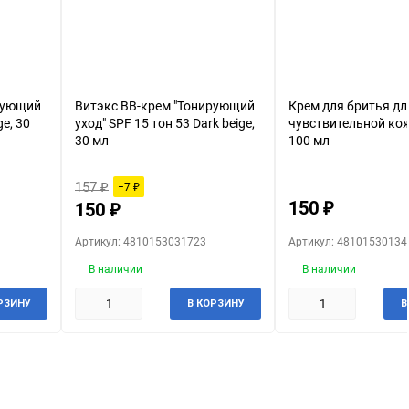
рующий
Витэкс BB-крем "Тонирующий
Крем для бритья дл
ge, 30
уход" SPF 15 тон 53 Dark beige,
чувствительной кож
30 мл
100 мл
157
−7
₽
₽
150
₽
150
₽
Артикул: 4810153031723
Артикул: 48101530134
В наличии
В наличии
РЗИНУ
В КОРЗИНУ
В