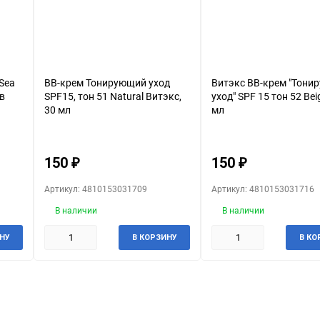
Sea
BB-крем Тонирующий уход
Витэкс BB-крем "Тони
ив
SPF15, тон 51 Natural Витэкс,
уход" SPF 15 тон 52 Bei
30 мл
мл
ря,
150
150
₽
₽
Артикул: 4810153031709
Артикул: 4810153031716
В наличии
В наличии
НУ
В КОРЗИНУ
В КО