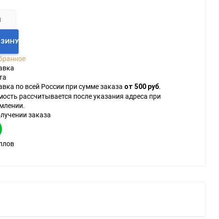
РЗИНУ
бранное
авка
та
авка по всей России при сумме заказа
.
от 500 руб
мость рассчитывается после указания адреса при
млении.
олучении заказа
ллов