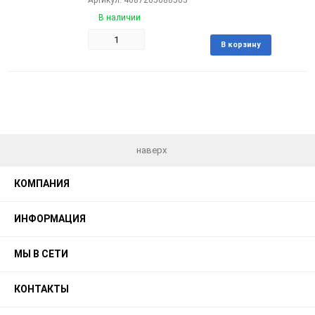
Артикул: 4687205088505
В наличии
Добави
В корзину
в
избран
наверх
КОМПАНИЯ
ИНФОРМАЦИЯ
МЫ В СЕТИ
КОНТАКТЫ