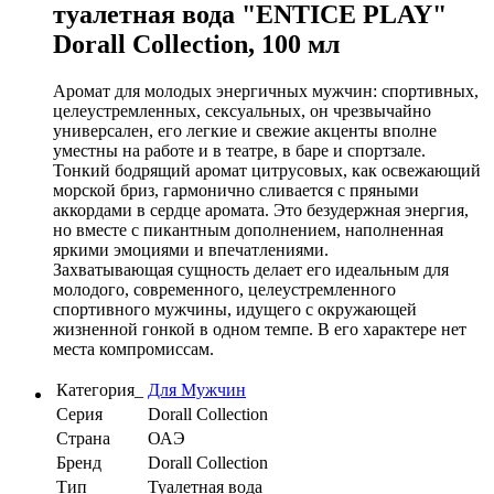
туалетная вода "ENTICE PLAY"
Dorall Collection, 100 мл
Аромат для молодых энергичных мужчин: спортивных,
целеустремленных, сексуальных, он чрезвычайно
универсален, его легкие и свежие акценты вполне
уместны на работе и в театре, в баре и спортзале.
Тонкий бодрящий аромат цитрусовых, как освежающий
морской бриз, гармонично сливается с пряными
аккордами в сердце аромата. Это безудержная энергия,
но вместе с пикантным дополнением, наполненная
яркими эмоциями и впечатлениями.
Захватывающая сущность делает его идеальным для
молодого, современного, целеустремленного
спортивного мужчины, идущего с окружающей
жизненной гонкой в одном темпе. В его характере нет
места компромиссам.
Категория_
Для Мужчин
Серия
Dorall Collection
Страна
ОАЭ
Бренд
Dorall Collection
Тип
Туалетная вода