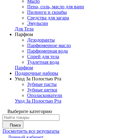
Мыло
Пена, соль, масло для ванн
Пилинги и скрабы
Средства для загара
Эмульсии
Для Тела
Парфюм
Дезодоранты
Парфюмерное масло
Парфюмерная вода
Спрей для тела
Туалетная вода
Парфюм
Подарочные наборы
Уход За Полостью Рта
Зубные пасты
Зубные щетки
Ополаскиватели
Уход За Полостью Рта
Выберите категорию
Поиск
Посмотреть все результаты
Личный кабинет