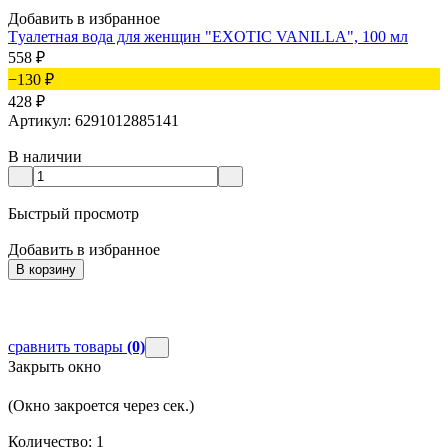
Добавить в избранное
Д
Tуалетная вода для женщин "EXOTIC VANILLA", 100 мл
C
558
₽
−130
₽
428
₽
Артикул: 6291012885141
А
В наличии
Быстрый просмотр
Добавить в избранное
Д
В корзину
сравнить товары
(0)
Закрыть окно
(Окно закроется через
сек.)
Количество:
1