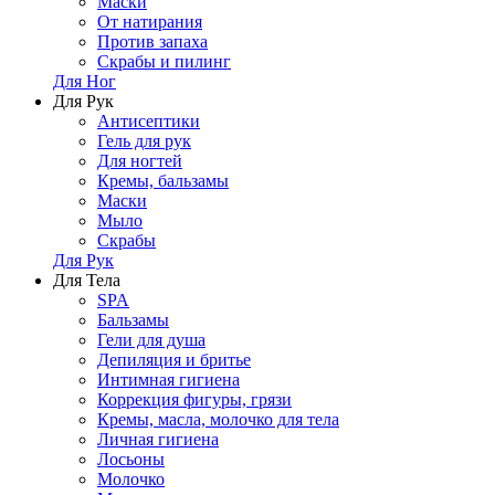
Маски
От натирания
Против запаха
Скрабы и пилинг
Для Ног
Для Рук
Антисептики
Гель для рук
Для ногтей
Кремы, бальзамы
Маски
Мыло
Скрабы
Для Рук
Для Тела
SPA
Бальзамы
Гели для душа
Депиляция и бритье
Интимная гигиена
Коррекция фигуры, грязи
Кремы, масла, молочко для тела
Личная гигиена
Лосьоны
Молочко