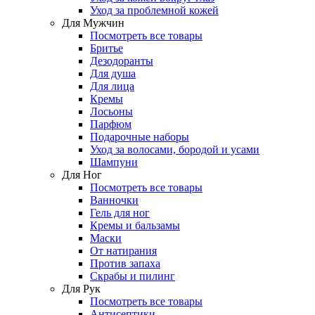
Уход за проблемной кожей
Для Мужчин
Посмотреть все товары
Бритье
Дезодоранты
Для душа
Для лица
Кремы
Лосьоны
Парфюм
Подарочные наборы
Уход за волосами, бородой и усами
Шампуни
Для Ног
Посмотреть все товары
Ванночки
Гель для ног
Кремы и бальзамы
Маски
От натирания
Против запаха
Скрабы и пилинг
Для Рук
Посмотреть все товары
Антисептики