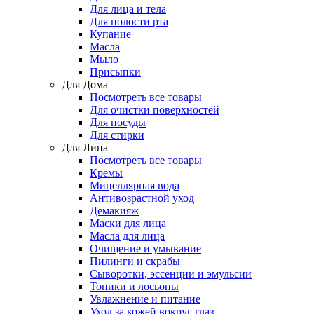
Для лица и тела
Для полости рта
Купание
Масла
Мыло
Присыпки
Для Дома
Посмотреть все товары
Для очистки поверхностей
Для посуды
Для стирки
Для Лица
Посмотреть все товары
Кремы
Мицеллярная вода
Антивозрастной уход
Демакияж
Маски для лица
Масла для лица
Очищение и умывание
Пилинги и скрабы
Сыворотки, эссенции и эмульсии
Тоники и лосьоны
Увлажнение и питание
Уход за кожей вокруг глаз