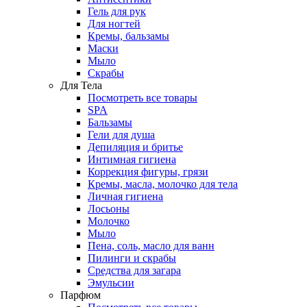
Гель для рук
Для ногтей
Кремы, бальзамы
Маски
Мыло
Скрабы
Для Тела
Посмотреть все товары
SPA
Бальзамы
Гели для душа
Депиляция и бритье
Интимная гигиена
Коррекция фигуры, грязи
Кремы, масла, молочко для тела
Личная гигиена
Лосьоны
Молочко
Мыло
Пена, соль, масло для ванн
Пилинги и скрабы
Средства для загара
Эмульсии
Парфюм