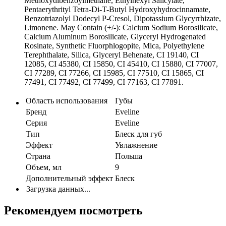
Methoxydibenzoylmethane, Ethylhexyl Salicylate,
Pentaerythrityl Tetra-Di-T-Butyl Hydroxyhydrocinnamate,
Benzotriazolyl Dodecyl P-Cresol, Dipotassium Glycyrrhizate,
Limonene. May Contain (+/-): Calcium Sodium Borosilicate,
Calcium Aluminum Borosilicate, Glyceryl Hydrogenated
Rosinate, Synthetic Fluorphlogopite, Mica, Polyethylene
Terephthalate, Silica, Glyceryl Behenate, CI 19140, CI
12085, CI 45380, CI 15850, CI 45410, CI 15880, CI 77007,
CI 77289, CI 77266, CI 15985, CI 77510, CI 15865, CI
77491, CI 77492, CI 77499, CI 77163, CI 77891.
Область использования
Губы
Бренд
Eveline
Серия
Eveline
Тип
Блеск для губ
Эффект
Увлажнение
Страна
Польша
Объем, мл
9
Дополнительный эффект
Блеск
Загрузка данных...
Рекомендуем посмотреть