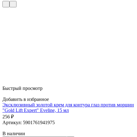
Быстрый просмотр
Добавить в избранное
Д
Эксклюзивный золотой крем для контура глаз против морщин
М
"Gold Lift Expert" Eveline, 15 мл
256
А
₽
Артикул: 5901761941975
В наличии