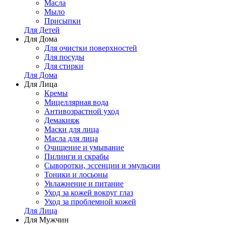
Масла
Мыло
Присыпки
Для Детей
Для Дома
Для очистки поверхностей
Для посуды
Для стирки
Для Дома
Для Лица
Кремы
Мицеллярная вода
Антивозрастной уход
Демакияж
Маски для лица
Масла для лица
Очищение и умывание
Пилинги и скрабы
Сыворотки, эссенции и эмульсии
Тоники и лосьоны
Увлажнение и питание
Уход за кожей вокруг глаз
Уход за проблемной кожей
Для Лица
Для Мужчин