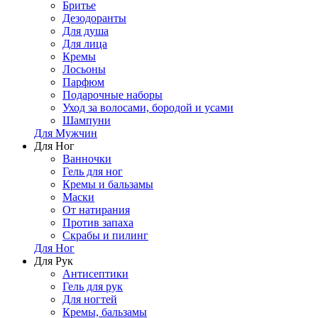
Бритье
Дезодоранты
Для душа
Для лица
Кремы
Лосьоны
Парфюм
Подарочные наборы
Уход за волосами, бородой и усами
Шампуни
Для Мужчин
Для Ног
Ванночки
Гель для ног
Кремы и бальзамы
Маски
От натирания
Против запаха
Скрабы и пилинг
Для Ног
Для Рук
Антисептики
Гель для рук
Для ногтей
Кремы, бальзамы