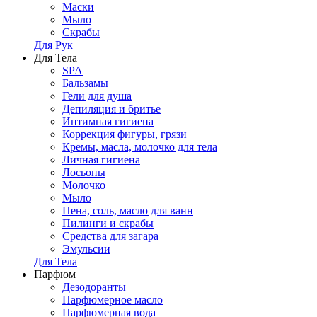
Маски
Мыло
Скрабы
Для Рук
Для Тела
SPA
Бальзамы
Гели для душа
Депиляция и бритье
Интимная гигиена
Коррекция фигуры, грязи
Кремы, масла, молочко для тела
Личная гигиена
Лосьоны
Молочко
Мыло
Пена, соль, масло для ванн
Пилинги и скрабы
Средства для загара
Эмульсии
Для Тела
Парфюм
Дезодоранты
Парфюмерное масло
Парфюмерная вода