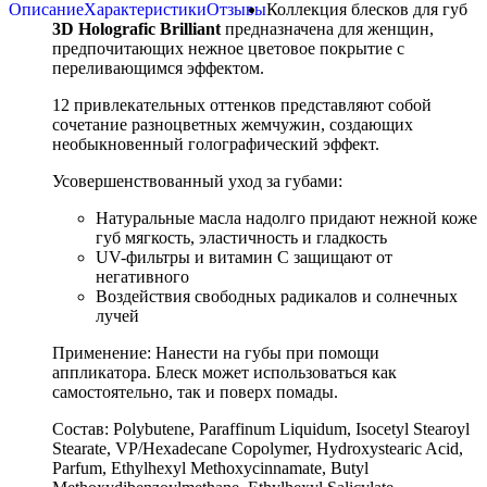
Описание
Характеристики
Отзывы
Коллекция блесков для губ
3D Holografic Brilliant
предназначена для женщин,
предпочитающих нежное цветовое покрытие с
переливающимся эффектом.
12 привлекательных оттенков представляют собой
сочетание разноцветных жемчужин, создающих
необыкновенный голографический эффект.
Усовершенствованный уход за губами:
Натуральные масла надолго придают нежной коже
губ мягкость, эластичность и гладкость
UV-фильтры и витамин C защищают от
негативного
Воздействия свободных радикалов и солнечных
лучей
Применение: Нанести на губы при помощи
аппликатора. Блеск может использоваться как
самостоятельно, так и поверх помады.
Состав: Polybutene, Paraffinum Liquidum, Isocetyl Stearoyl
Stearate, VP/Hexadecane Copolymer, Hydroxystearic Acid,
Parfum, Ethylhexyl Methoxycinnamate, Butyl