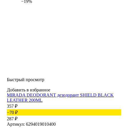
−19%
90
150
Быстрый просмотр
Добавить в избранное
MIRADA DEODORANT дезодорант SHIELD BLACK
LEATHER 200ML
357
₽
−70
₽
287
₽
Артикул: 6294019010400