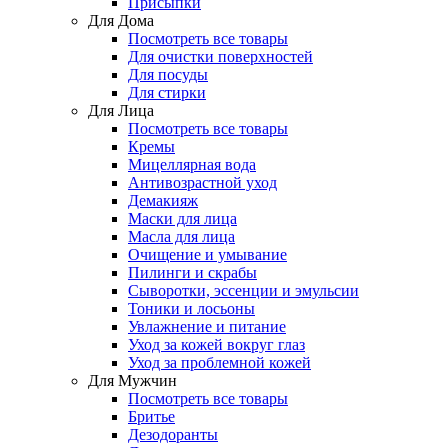
Присыпки
Для Дома
Посмотреть все товары
Для очистки поверхностей
Для посуды
Для стирки
Для Лица
Посмотреть все товары
Кремы
Мицеллярная вода
Антивозрастной уход
Демакияж
Маски для лица
Масла для лица
Очищение и умывание
Пилинги и скрабы
Сыворотки, эссенции и эмульсии
Тоники и лосьоны
Увлажнение и питание
Уход за кожей вокруг глаз
Уход за проблемной кожей
Для Мужчин
Посмотреть все товары
Бритье
Дезодоранты