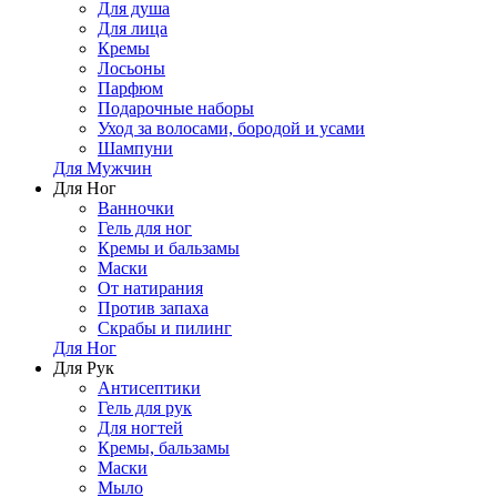
Для душа
Для лица
Кремы
Лосьоны
Парфюм
Подарочные наборы
Уход за волосами, бородой и усами
Шампуни
Для Мужчин
Для Ног
Ванночки
Гель для ног
Кремы и бальзамы
Маски
От натирания
Против запаха
Скрабы и пилинг
Для Ног
Для Рук
Антисептики
Гель для рук
Для ногтей
Кремы, бальзамы
Маски
Мыло