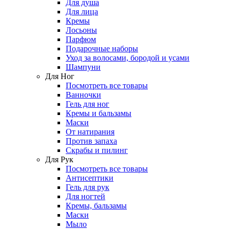
Для душа
Для лица
Кремы
Лосьоны
Парфюм
Подарочные наборы
Уход за волосами, бородой и усами
Шампуни
Для Ног
Посмотреть все товары
Ванночки
Гель для ног
Кремы и бальзамы
Маски
От натирания
Против запаха
Скрабы и пилинг
Для Рук
Посмотреть все товары
Антисептики
Гель для рук
Для ногтей
Кремы, бальзамы
Маски
Мыло