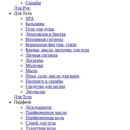
Скрабы
Для Рук
Для Тела
SPA
Бальзамы
Гели для душа
Депиляция и бритье
Интимная гигиена
Коррекция фигуры, грязи
Кремы, масла, молочко для тела
Личная гигиена
Лосьоны
Молочко
Мыло
Пена, соль, масло для ванн
Пилинги и скрабы
Средства для загара
Эмульсии
Для Тела
Парфюм
Дезодоранты
Парфюмерное масло
Парфюмерная вода
Спрей для тела
Туалетная вода