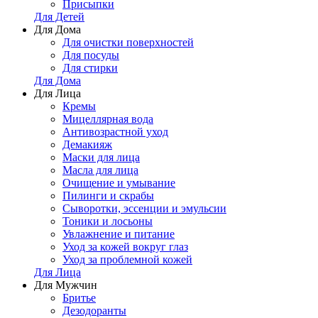
Присыпки
Для Детей
Для Дома
Для очистки поверхностей
Для посуды
Для стирки
Для Дома
Для Лица
Кремы
Мицеллярная вода
Антивозрастной уход
Демакияж
Маски для лица
Масла для лица
Очищение и умывание
Пилинги и скрабы
Сыворотки, эссенции и эмульсии
Тоники и лосьоны
Увлажнение и питание
Уход за кожей вокруг глаз
Уход за проблемной кожей
Для Лица
Для Мужчин
Бритье
Дезодоранты