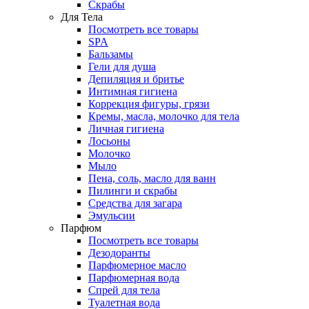
Скрабы
Для Тела
Посмотреть все товары
SPA
Бальзамы
Гели для душа
Депиляция и бритье
Интимная гигиена
Коррекция фигуры, грязи
Кремы, масла, молочко для тела
Личная гигиена
Лосьоны
Молочко
Мыло
Пена, соль, масло для ванн
Пилинги и скрабы
Средства для загара
Эмульсии
Парфюм
Посмотреть все товары
Дезодоранты
Парфюмерное масло
Парфюмерная вода
Спрей для тела
Туалетная вода