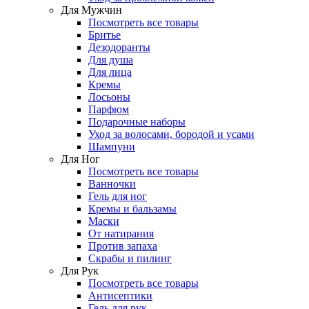
Для Мужчин
Посмотреть все товары
Бритье
Дезодоранты
Для душа
Для лица
Кремы
Лосьоны
Парфюм
Подарочные наборы
Уход за волосами, бородой и усами
Шампуни
Для Ног
Посмотреть все товары
Ванночки
Гель для ног
Кремы и бальзамы
Маски
От натирания
Против запаха
Скрабы и пилинг
Для Рук
Посмотреть все товары
Антисептики
Гель для рук