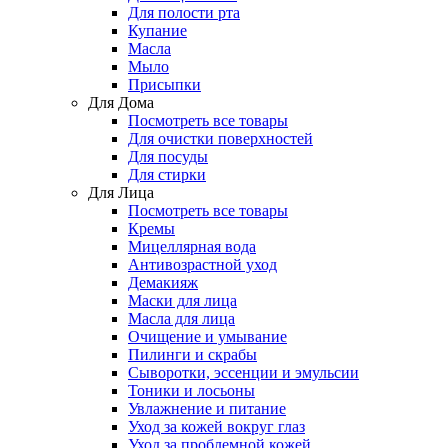
Для полости рта
Купание
Масла
Мыло
Присыпки
Для Дома
Посмотреть все товары
Для очистки поверхностей
Для посуды
Для стирки
Для Лица
Посмотреть все товары
Кремы
Мицеллярная вода
Антивозрастной уход
Демакияж
Маски для лица
Масла для лица
Очищение и умывание
Пилинги и скрабы
Сыворотки, эссенции и эмульсии
Тоники и лосьоны
Увлажнение и питание
Уход за кожей вокруг глаз
Уход за проблемной кожей