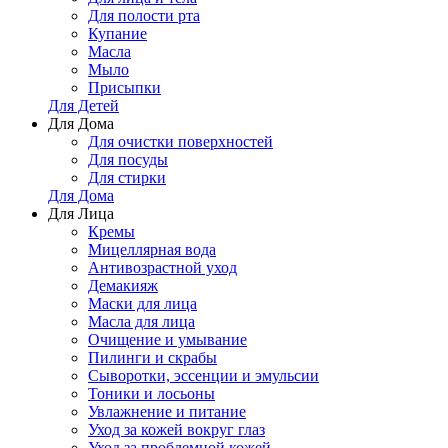
Для полости рта
Купание
Масла
Мыло
Присыпки
Для Детей
Для Дома
Для очистки поверхностей
Для посуды
Для стирки
Для Дома
Для Лица
Кремы
Мицеллярная вода
Антивозрастной уход
Демакияж
Маски для лица
Масла для лица
Очищение и умывание
Пилинги и скрабы
Сыворотки, эссенции и эмульсии
Тоники и лосьоны
Увлажнение и питание
Уход за кожей вокруг глаз
Уход за проблемной кожей