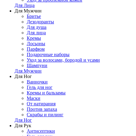
Для Лица
Для Мужчин
Бритье
Дезодоранты
Для душа
Для лица
Кремы
Лосьоны
Парфюм
Подарочные наборы
Уход за волосами, бородой и усами
Шампуни
Для Мужчин
Для Ног
Ванночки
Гель для ног
Кремы и бальзамы
Маски
От натирания
Против запаха
Скрабы и пилинг
Для Ног
Для Рук
Антисептики