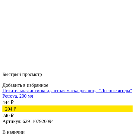
Быстрый просмотр
Добавить в избранное
Питательная антиоксидантная маска для лица "Лесные ягоды"
Petrova, 200 мл
444
₽
−204
₽
240
₽
Артикул: 6291107926094
В наличии