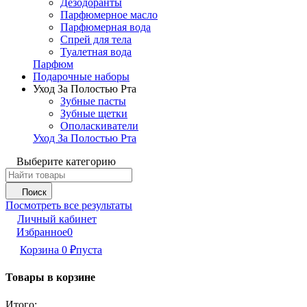
Дезодоранты
Парфюмерное масло
Парфюмерная вода
Спрей для тела
Туалетная вода
Парфюм
Подарочные наборы
Уход За Полостью Рта
Зубные пасты
Зубные щетки
Ополаскиватели
Уход За Полостью Рта
Выберите категорию
Поиск
Посмотреть все результаты
Личный кабинет
Избранное
0
Корзина
0
₽
пуста
Товары в корзине
Итого: