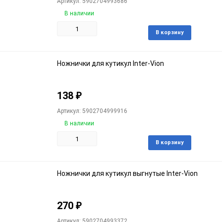
Артикул: 5902704993686
В наличии
Доба
В корзину
в
избра
Ножнички для кутикул Inter-Vion
138
₽
Артикул: 5902704999916
В наличии
Доба
В корзину
в
избра
Ножнички для кутикул выгнутые Inter-Vion
270
₽
Артикул: 5902704993372