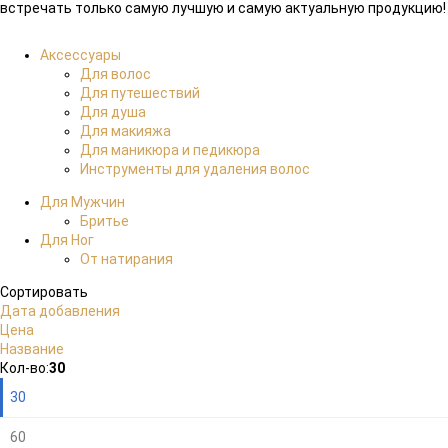
встречать только самую лучшую и самую актуальную продукцию!
Аксессуары
Для волос
Для путешествий
Для душа
Для макияжа
Для маникюра и педикюра
Инструменты для удаления волос
Для Мужчин
Бритье
Для Ног
От натирания
Сортировать
Дата добавления
Цена
Название
Плитка
Подробно
Компактно
Кол-во:
30
30
60