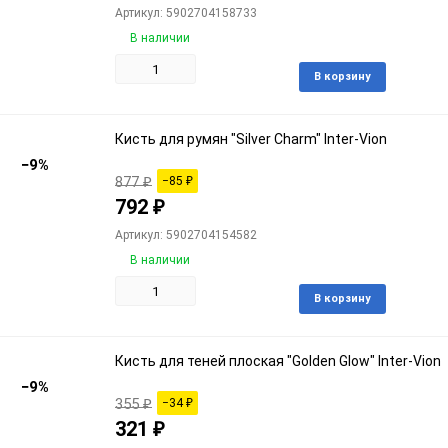
Артикул: 5902704158733
В наличии
Доба
В корзину
в
избра
Кисть для румян "Silver Charm" Inter-Vion
−9%
877
₽
−85
₽
792
₽
Артикул: 5902704154582
В наличии
Доба
В корзину
в
избра
Кисть для теней плоская "Golden Glow" Inter-Vion
−9%
355
₽
−34
₽
321
₽