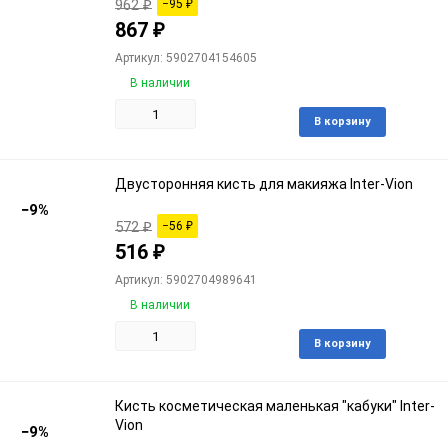
962
₽
−95
₽
867
₽
Артикул: 5902704154605
В наличии
Доба
В корзину
в
избра
Двусторонняя кисть для макияжа Inter-Vion
−9%
572
₽
−56
₽
516
₽
Артикул: 5902704989641
В наличии
Доба
В корзину
в
избра
Кисть косметическая маленькая "кабуки" Inter-
Vion
−9%