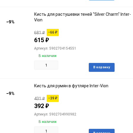
в
избра
Кисть для растушевки теней "Silver Charm" Inter-
Vion
−9%
681
₽
−66
₽
615
₽
Артикул: 5902704154551
В наличии
Доба
В корзину
в
избра
Кисть для румян в футляре Inter-Vion
−9%
431
₽
−39
₽
392
₽
Артикул: 5902704990982
В наличии
Доба