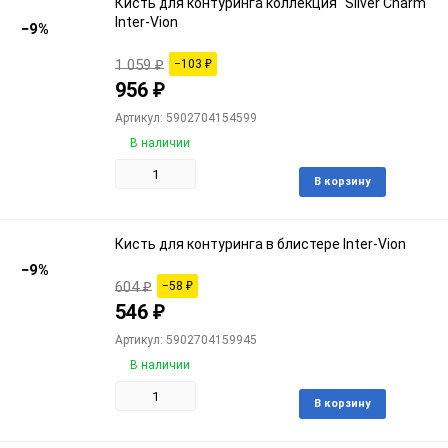
Кисть для контуринга коллекция "Silver Charm"
Inter-Vion
−9%
1 059
₽
−103
₽
956
₽
Артикул: 5902704154599
В наличии
Доба
В корзину
в
избра
Кисть для контуринга в блистере Inter-Vion
−9%
604
₽
−58
₽
546
₽
Артикул: 5902704159945
В наличии
Доба
В корзину
в
избра