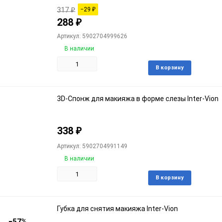
317
₽
−29
₽
288
₽
Артикул: 5902704999626
В наличии
Доба
В корзину
в
избра
3D-Спонж для макияжа в форме слезы Inter-Vion
338
₽
Артикул: 5902704991149
В наличии
Доба
В корзину
в
избра
Губка для снятия макияжа Inter-Vion
−57%