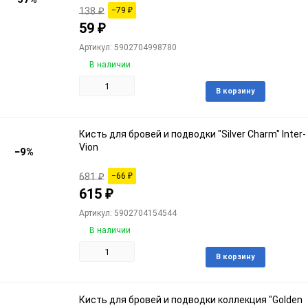
138
₽
−79
₽
59
₽
Артикул: 5902704998780
В наличии
Доба
В корзину
в
избра
Кисть для бровей и подводки "Silver Charm" Inter-
Vion
−9%
681
₽
−66
₽
615
₽
Артикул: 5902704154544
В наличии
Доба
В корзину
в
избра
Кисть для бровей и подводки коллекция "Golden