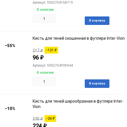
Артикул: 5902704158719
В наличии
Доба
В корзину
в
избра
Кисть для теней скошенная в футляре Inter-Vion
−55%
217
₽
−121
₽
96
₽
Артикул: 5902704990944
В наличии
Доба
В корзину
в
избра
Кисть для теней шарообразная в футляре Inter-
Vion
−10%
250
₽
−26
₽
224
₽