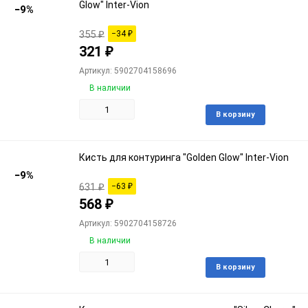
Glow" Inter-Vion
−9%
355
₽
−34
₽
321
₽
Артикул: 5902704158696
В наличии
Доба
В корзину
в
избра
Кисть для контуринга "Golden Glow" Inter-Vion
−9%
631
₽
−63
₽
568
₽
Артикул: 5902704158726
В наличии
Доба
В корзину
в
избра