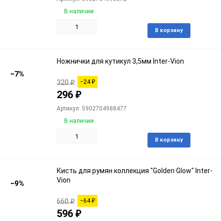
В наличии
Доба
В корзину
в
избра
Ножнички для кутикул 3,5мм Inter-Vion
−7%
320
₽
−24
₽
296
₽
Артикул: 5902704988477
В наличии
Доба
В корзину
в
избра
Кисть для румян коллекция "Golden Glow" Inter-
Vion
−9%
660
₽
−64
₽
596
₽