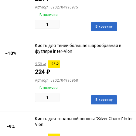
Артикул: 5902704990975
В наличии
Доба
В корзину
в
избра
Кисть для теней большая шарообразная в
футляре Inter-Vion
−10%
250
₽
−26
₽
224
₽
Артикул: 5902704990968
В наличии
Доба
В корзину
в
избра
Кисть для тональной основы "Silver Charm" Inter-
Vion
−9%