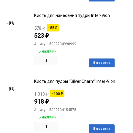
в
избра
Кисть для нанесения пудры Inter-Vion
−9%
578
₽
−55
₽
523
₽
Артикул: 5902704990999
В наличии
Доба
В корзину
в
избра
Кисть для пудры "Silver Charm" Inter-Vion
−9%
1 018
₽
−100
₽
918
₽
Артикул: 5902704154575
В наличии
Доба
В корзину