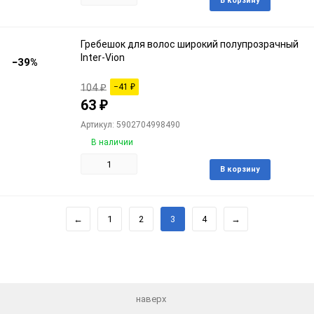
В корзину
в
избра
Гребешок для волос широкий полупрозрачный
Inter-Vion
−39%
104
₽
−41
₽
63
₽
Артикул: 5902704998490
В наличии
Доба
В корзину
в
избра
←
1
2
3
4
→
наверх