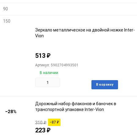
90
150
Зеркало металлическое на двойной ножке Inter-
Vion
513
₽
Артикул: 5902704993501
В наличии
Доба
В корзину
в
избра
Дорожный набор флаконов и баночек в
транспортной упаковке Inter-Vion
−28%
310
₽
−87
₽
223
₽