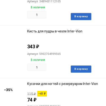
Артикул: 3489431112105
В наличии
Доба
В корзину
в
избра
Кисть для пудры в чехле Inter-Vion
343
₽
Артикул: 5902704999565
В наличии
Доба
В корзину
в
избра
Кусачки для ногтей с резервуаром Inter-Vion
−35%
115
₽
−41
₽
74
₽