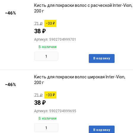
Кисть для покраски волос с расческой Inter-Vion,
200 г
−46%
71
₽
−33
₽
38
₽
Артикул: 5902704999701
В наличии
Доба
В корзину
в
избра
Кисть для покраски волос широкая Inter-Vion,
200 г
−46%
71
₽
−33
₽
38
₽
Артикул: 5902704999695
В наличии
Доба
В корзину